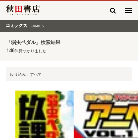
秋田書店
コミックス COMICS
「弱虫ペダル」検索結果
146
件見つかりました
絞り込み：すべて