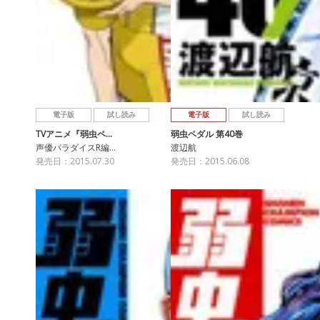
電子版
試し読み
電子版
試し読み
TVアニメ『弱虫ペ…
弱虫ペダル 第40巻
声優パラダイスR編…
渡辺航
発売日：2015.07.30
発売日：2015.06.08