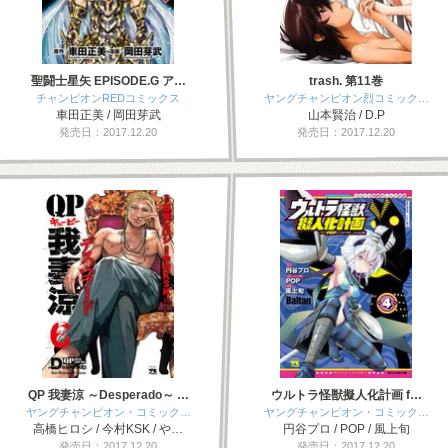
聖闘士星矢 EPISODE.G ア…
trash. 第11巻
チャンピオンREDコミックス
ヤングチャンピオン烈コミック…
車田正美 / 岡田芽武
山本賢治 / D.P
発売日：2017.12.20
発売日：2017.12.20
QP 我妻涼 ～Desperado～ …
ウルトラ怪獣擬人化計画 f…
ヤングチャンピオン・コミック…
ヤングチャンピオン・コミック…
高橋ヒロシ / 今村KSK / や…
円谷プロ / POP / 風上旬
発売日：2017.12.20
発売日：2017.12.20