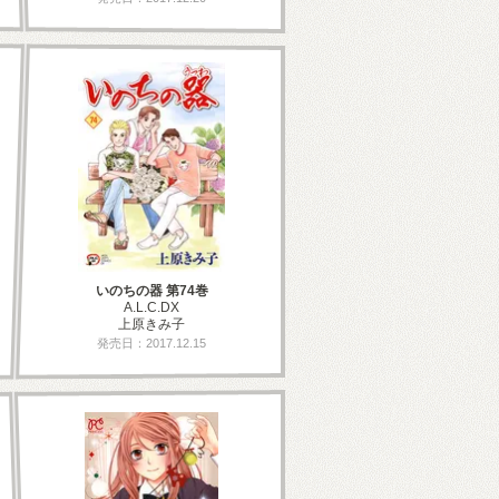
いのちの器 第74巻
A.L.C.DX
上原きみ子
発売日：2017.12.15