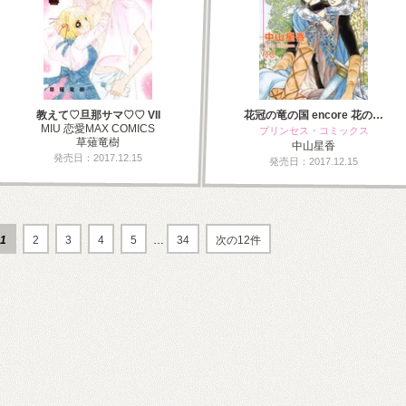
教えて♡旦那サマ♡♡ VII
花冠の竜の国 encore 花の…
MIU 恋愛MAX COMICS
プリンセス・コミックス
草薙竜樹
中山星香
発売日：2017.12.15
発売日：2017.12.15
1
2
3
4
5
…
34
次の12件