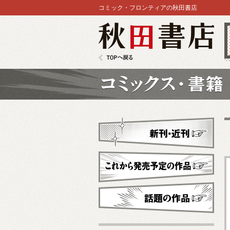
コミック・フロンティアの秋田書店
秋田書店
TOPへ戻る
コミックス
新刊・近刊
これから発売予定
話題の作品