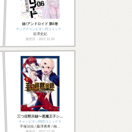
妹!アンドロイド 第6巻
ヤングチャンピオン烈コミック…
谷澤史紀
発売日：2017.12.20
三つ目黙示録〜悪魔王子シ…
チャンピオンREDコミックス
手塚治虫 / 藤澤勇希 / 柚…
発売日：2017.12.20