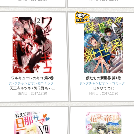
ワルキューレのキコ 第2巻
僕たちの新世界 第1巻
ヤングチャンピオン烈コミック…
ヤングチャンピオン・コミック…
天王寺キツネ / 阿倍野ちゃ…
せきやてつじ
発売日：2017.12.20
発売日：2017.12.20