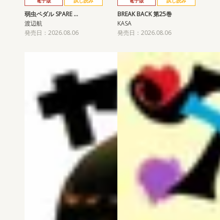
電子版
試し読み
電子版
試し読み
弱虫ペダル SPARE …
BREAK BACK 第25巻
渡辺航
KASA
発売日：2026.08.06
発売日：2026.08.06