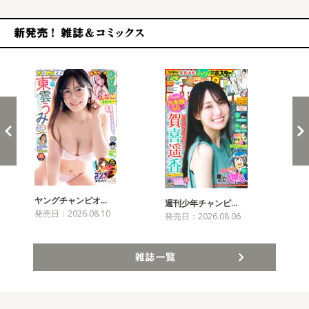
新発売！雑誌&コミックス
ヤングチャンピオ…
チャ
週刊少年チャンピ…
発売日：2026.08.10
発売
発売日：2026.08.06
雑誌一覧