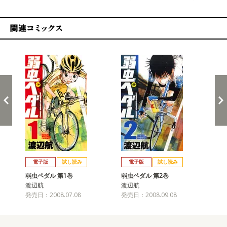
関連コミックス
戻る
進む
電子版
試し読み
電子版
試し読み
弱虫ペダル 第1巻
弱虫ペダル 第2巻
弱
渡辺航
渡辺航
渡
発売日：2008.07.08
発売日：2008.09.08
発売