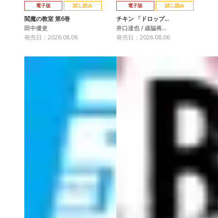
電子版
試し読み
電子版
試し読み
閻魔の教室 第6巻
チキン 「ドロップ…
田中優吏
井口達也 / 歳脇将…
発売日：2026.08.06
発売日：2026.08.06