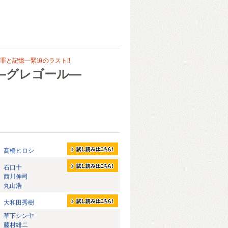
罪と記憶—緊迫のラスト!!
―グレゴール―
髙橋ヒロシ
石口十
西川伸司
丸山浩
大和田秀樹
草下シンヤ
藤村緋二