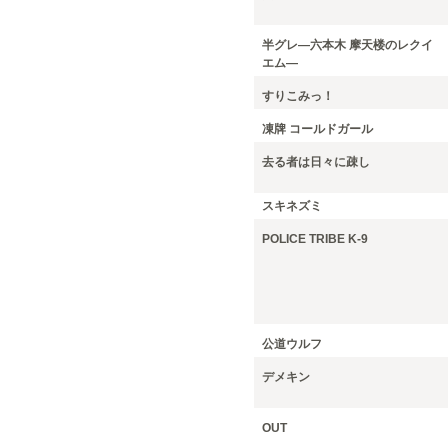
半グレ―六本木 摩天楼のレクイ
エム―
すりこみっ！
凍牌 コールドガール
去る者は日々に疎し
スキネズミ
POLICE TRIBE K-9
公道ウルフ
デメキン
OUT