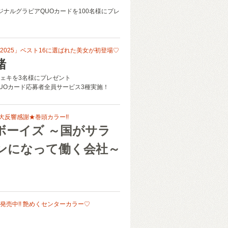
リジナルグラビアQUOカードを100名様にプレ
2025」ベスト16に選ばれた美女が初登場♡
緒
ェキを3名様にプレゼント
UOカード応募者全員サービス3種実施！
 大反響感謝★巻頭カラー!!
ボーイズ ～国がサラ
ンになって働く会社～
発売中!! 艶めくセンターカラー♡
。