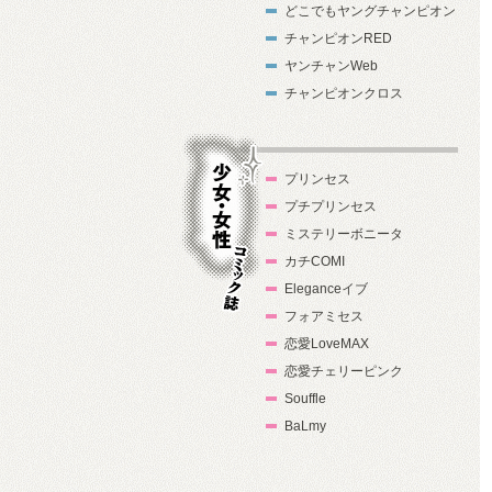
どこでもヤングチャンピオン
チャンピオンRED
ヤンチャンWeb
チャンピオンクロス
プリンセス
プチプリンセス
ミステリーボニータ
カチCOMI
Eleganceイブ
フォアミセス
少女・女性コ
恋愛LoveMAX
ミック誌
恋愛チェリーピンク
Souffle
BaLmy