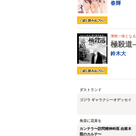
春輝
渾然一体となる
極殺道
鈴木大
ダストランド
ゴジラ ギャラクシーオデッセイ
角栄に花束を
カンテラ〜訪問精神科医 由留木
照のカルテ〜