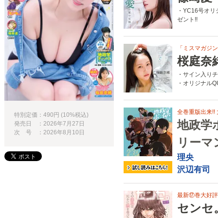
・YC16号オ
ゼント!!
「ミスマガジン
桜庭奈
・サイン入りチ
・オリジナルQ
全巻重版出来!!
特別定価：490円 (10%税込)
地政学
発売日 ：2026年7月27日
次 号 ：2026年8月10日
リーマ
理央
沢辺有司
最新⑰巻大好評
センセ