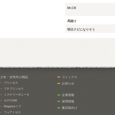
Mr.CB
馬賭け
明日クビになりそう
少女・女性向け雑誌
コミックス
プリンセス
お知らせ
プチプリンセス
ミステリーボニータ
企業情報
カチCOMI
採用情報
Eleganceイブ
書店様向け
フォアミセス