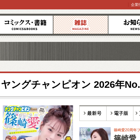
企業
コミックス
雑誌
お知らせ
ヤングチャンピオン 2026年No.
最新号
電子版
バ
篠崎愛20周年プ
篠崎愛