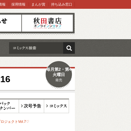
情報
採用情報
まんが賞
持ち込み窓口
オンラインショップ
検索
毎月第2・第4
火曜日
16
発売
ックナンバー
次号予告
コミックス
ロジェクトVol.7♡