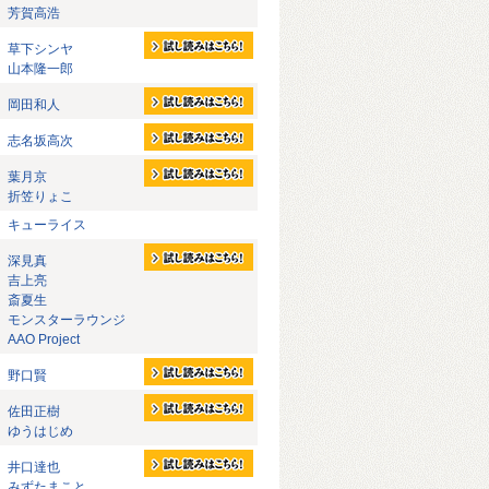
芳賀高浩
草下シンヤ
山本隆一郎
岡田和人
志名坂高次
葉月京
折笠りょこ
キューライス
深見真
吉上亮
斎夏生
モンスターラウンジ
AAO Project
野口賢
佐田正樹
ゆうはじめ
井口達也
みずたまこと