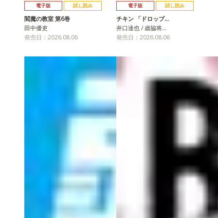
電子版
試し読み
電子版
試し読み
閻魔の教室 第6巻
チキン 「ドロップ…
田中優吏
井口達也 / 歳脇将…
発売日：2026.08.06
発売日：2026.08.06