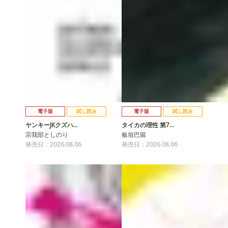
電子版
試し読み
電子版
試し読み
ヤンキーJKクズハ…
タイカの理性 第7…
宗我部としのり
板垣巴留
発売日：2026.08.06
発売日：2026.08.06