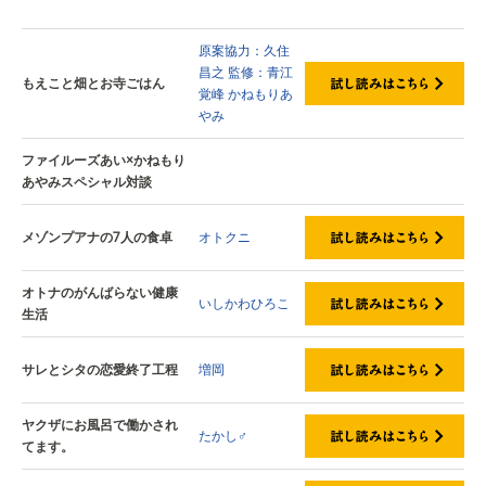
試し読みはこちら
原案協力：久住
昌之
監修：青江
もえこと畑とお寺ごはん
覚峰
かねもりあ
やみ
ファイルーズあい×かねもり
あやみスペシャル対談
メゾンプアナの7人の食卓
オトクニ
オトナのがんばらない健康
いしかわひろこ
生活
サレとシタの恋愛終了工程
増岡
ヤクザにお風呂で働かされ
たかし♂
てます。