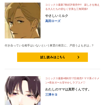
コミックス最新7巻好評発売中!! 寂しさを抱え
る大人たちの切なく甘美な三角関係!!
やさしいミルク
高田ローズ
付き合っている相手はいないという東雲の発言に、戸惑うよもぎは…？
試し読みはこちら
コミックス最新4巻8月17日発売!! ママ系イケメ
ン×長女ガール甘やかしラブコメ♡
わたしのママは真野くんです。
三津キヨ