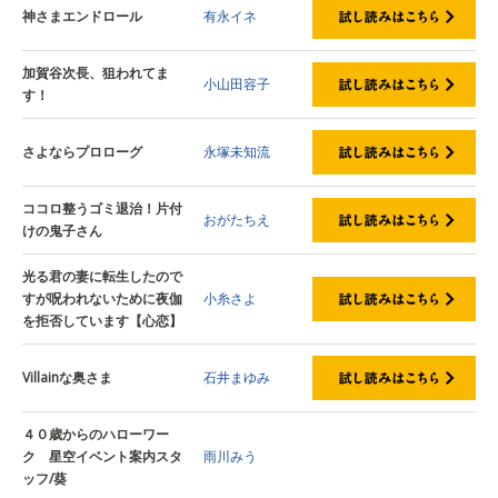
神さまエンドロール
有永イネ
加賀谷次長、狙われてま
小山田容子
す！
さよならプロローグ
永塚未知流
ココロ整うゴミ退治！片付
おがたちえ
けの鬼子さん
光る君の妻に転生したので
すが呪われないために夜伽
小糸さよ
を拒否しています【心恋】
Villainな奥さま
石井まゆみ
４０歳からのハローワー
ク 星空イベント案内スタ
雨川みう
ッフ/葵