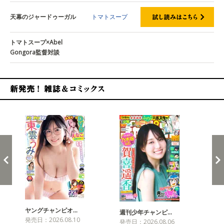
天幕のジャードゥーガル
トマトスープ
トマトスープ×Abel
Gongora監督対談
新発売！雑誌&コミックス
ヤングチャンピオ…
チャ
週刊少年チャンピ…
発売日：2026.08.10
発売
発売日：2026.08.06