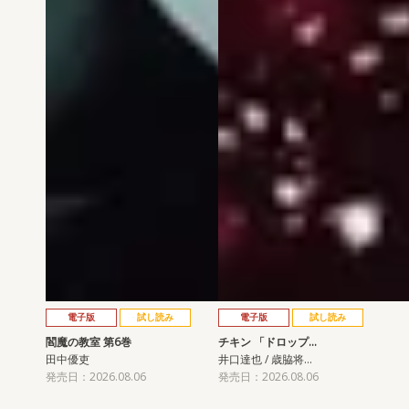
電子版
試し読み
電子版
試し読み
閻魔の教室 第6巻
チキン 「ドロップ…
田中優吏
井口達也 / 歳脇将…
発売日：2026.08.06
発売日：2026.08.06