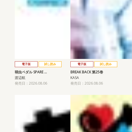
電子版
試し読み
電子版
試し読み
弱虫ペダル SPARE …
BREAK BACK 第25巻
渡辺航
KASA
発売日：2026.08.06
発売日：2026.08.06