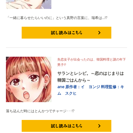
「一緒に暮らせたらいいのに」という真野の言葉に、瑞希は…!?
試し読みはこちら
失恋女子が出会ったのは、韓国料理と謎の年下
男子!?
サランとレシピ。～恋のはじまりは
韓国ごはんから～
ane
原作者：イ ヨンジ
料理監修：キ
ム スクヒ
落ち込んだ時にはとんかつでチャージ･･･!?