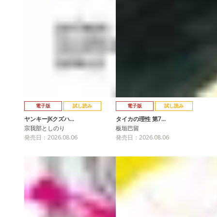
電子版
試し読み
電子版
試し読み
ヤンキーJKクズハ…
タイカの理性 第7…
宗我部としのり
板垣巴留
発売日：2026.08.06
発売日：2026.08.06