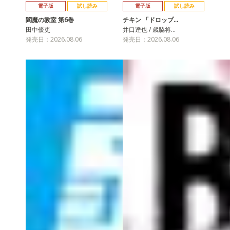
電子版
試し読み
電子版
試し読み
閻魔の教室 第6巻
チキン 「ドロップ…
田中優吏
井口達也 / 歳脇将…
発売日：2026.08.06
発売日：2026.08.06