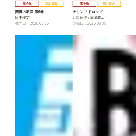
電子版
試し読み
電子版
試し読み
閻魔の教室 第6巻
チキン 「ドロップ…
田中優吏
井口達也 / 歳脇将…
発売日：2026.08.06
発売日：2026.08.06