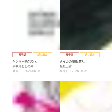
電子版
試し読み
電子版
試し読み
ヤンキーJKクズハ…
タイカの理性 第7…
宗我部としのり
板垣巴留
発売日：2026.08.06
発売日：2026.08.06