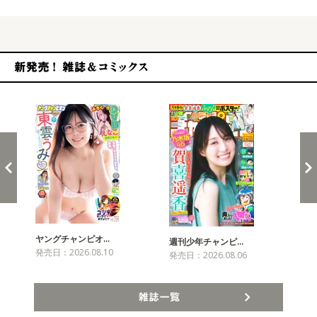
新発売！雑誌&コミックス
ヤングチャンピオ…
チャ
週刊少年チャンピ…
発売日：2026.08.10
発売
発売日：2026.08.06