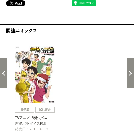
関連コミックス
戻る
進む
電子版
試し読み
TVアニメ『弱虫ペ…
声優パラダイスR編…
発売日：2015.07.30