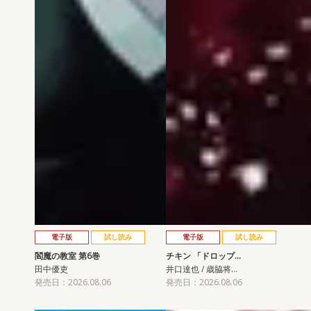
電子版
試し読み
電子版
試し読み
閻魔の教室 第6巻
チキン 「ドロップ…
田中優吏
井口達也 / 歳脇将…
発売日：2026.08.06
発売日：2026.08.06