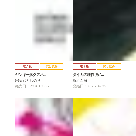
電子版
試し読み
電子版
試し読み
ヤンキーJKクズハ…
タイカの理性 第7…
宗我部としのり
板垣巴留
発売日：2026.08.06
発売日：2026.08.06