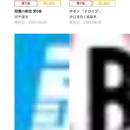
電子版
試し読み
電子版
試し読み
閻魔の教室 第6巻
チキン 「ドロップ…
田中優吏
井口達也 / 歳脇将…
発売日：2026.08.06
発売日：2026.08.06