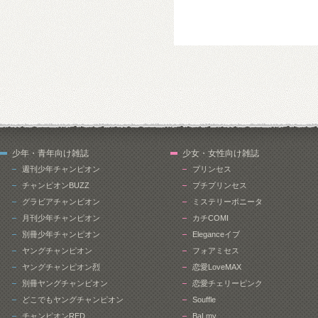
少年・青年向け雑誌
少女・女性向け雑誌
週刊少年チャンピオン
プリンセス
チャンピオンBUZZ
プチプリンセス
グラビアチャンピオン
ミステリーボニータ
月刊少年チャンピオン
カチCOMI
別冊少年チャンピオン
Eleganceイブ
ヤングチャンピオン
フォアミセス
ヤングチャンピオン烈
恋愛LoveMAX
別冊ヤングチャンピオン
恋愛チェリーピンク
どこでもヤングチャンピオン
Souffle
チャンピオンRED
BaLmy