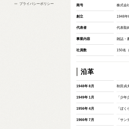
プライバシーポリシー
商号
株式会
創立
1948年
代表者
代表取
事業内容
雑誌・
社員数
150名
沿革
1948年 8月
秋田貞
1949年 1月
「少年
1956年 4月
「ぼく
1966年 7月
「サン