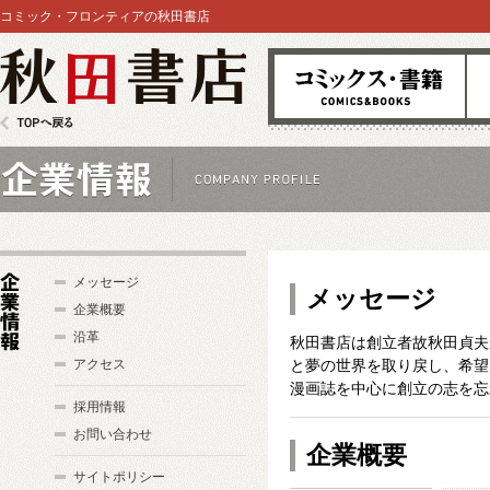
コミック・フロンティアの秋田書店
コミックス
雑
秋田書店
TOPへ戻る
企業情報
メッセージ
メッセージ
企業概要
沿革
秋田書店は創立者故秋田貞夫
企
アクセス
と夢の世界を取り戻し、希望
業
漫画誌を中心に創立の志を忘
情
採用情報
報
お問い合わせ
企業概要
サイトポリシー