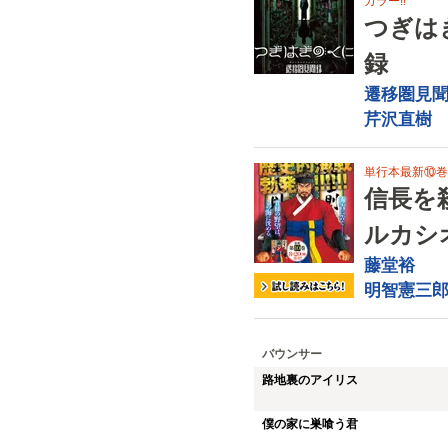
カラー!!
つぎは
録
遷移圏見
芹沢直樹
単行本最新⑩巻8
信長を
ルカシ
藤堂裕
明智憲三
バウンサー
路地裏のアイリス
僕の家に巣喰う君