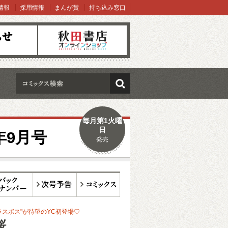
情報
採用情報
まんが賞
持ち込み窓口
オンラインショップ
検索
毎月第1火曜
日
年9月号
発売
ックナンバー
次号予告
コミックス
ラスボス"が待望のYC初登場♡
桜