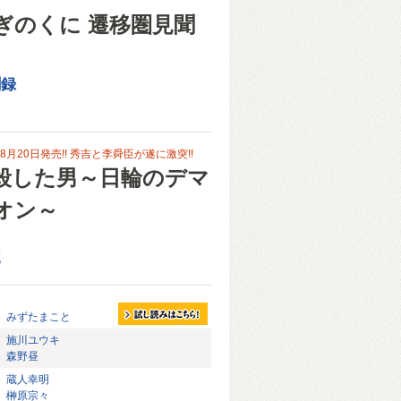
ぎのくに 遷移圏見聞
聞録
月20日発売!! 秀吉と李舜臣が遂に激突!!
殺した男～日輪のデマ
オン～
郎
みずたまこと
施川ユウキ
森野昼
蔵人幸明
榊原宗々