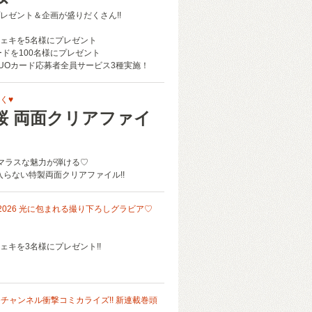
レゼント＆企画が盛りだくさん!!
ェキを5名様にプレゼント
ードを100名様にプレゼント
UOカード応募者全員サービス3種実施！
く♥
桜 両面クリアファイ
マラスな魅力が弾ける♡
入らない特製両面クリアファイル!!
ズ2026 光に包まれる撮り下ろしグラビア♡
ェキを3名様にプレゼント!!
beチャンネル衝撃コミカライズ!! 新連載巻頭