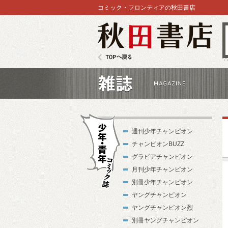
コミック・フロンティアの秋田書店
秋田書店
TOPへ戻る
雑誌
週刊少年チャンピオン
チャンピオンBUZZ
グラビアチャンピオン
月刊少年チャンピオン
別冊少年チャンピオン
少年・青年コ
ヤングチャンピオン
ミック誌
ヤングチャンピオン烈
別冊ヤングチャンピオン