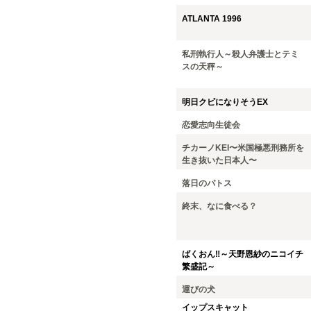
ATLANTA 1996
私刑執行人～殺人弁護士とテミ
スの天秤～
明日クビになりそうEX
恋愛志向生徒会
チカーノKEI〜米国極悪刑務所を
生き抜いた日本人〜
落日のパトス
終末、なに食べる？
ばくおん‼～天野恩紗のニコイチ
繁盛記～
運びの犬
イップスキャット