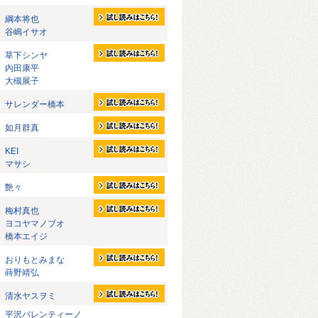
綱本将也
谷嶋イサオ
草下シンヤ
内田康平
大槻展子
サレンダー橋本
如月群真
KEI
マサシ
艶々
梅村真也
ヨコヤマノブオ
橋本エイジ
おりもとみまな
蒔野靖弘
清水ヤスヲミ
平沢バレンティーノ