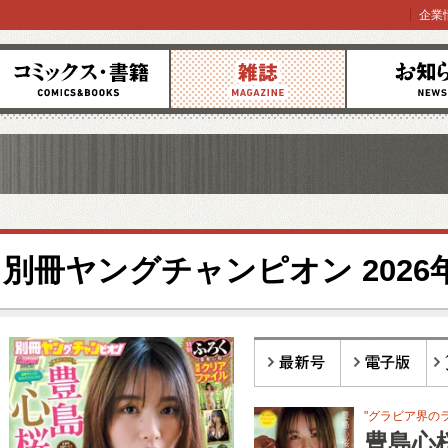
企業
コミックス
雑誌
お知らせ
別冊ヤングチャンピオン 2026
最新号
電子版
バ
"グラビア界の
豊島心