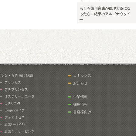
もしも徳川家康が総理大臣にな
ったら―絶東のアルゴナウタイ
―
少女・女性向け雑誌
コミックス
プリンセス
お知らせ
プチプリンセス
ミステリーボニータ
企業情報
カチCOMI
採用情報
Eleganceイブ
書店様向け
フォアミセス
恋愛LoveMAX
恋愛チェリーピンク