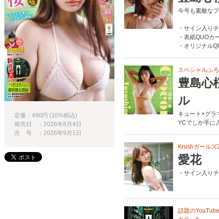
今号も素敵なプ
・サイン入りチ
・表紙QUOカ
・オリジナルQ
スペシャルふろ
豊島心
ル
キュート×グラ
定価：490円 (10%税込)
YCでしか手に
発売日 ：2026年8月4日
次 号 ：2026年9月1日
Krushガール
愛花
・サイン入りチ
話題のYouTu