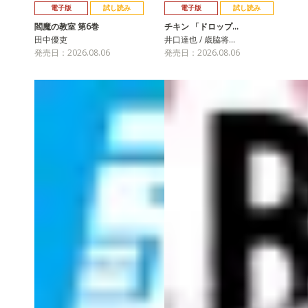
電子版
試し読み
電子版
試し読み
閻魔の教室 第6巻
チキン 「ドロップ…
田中優吏
井口達也 / 歳脇将…
発売日：2026.08.06
発売日：2026.08.06