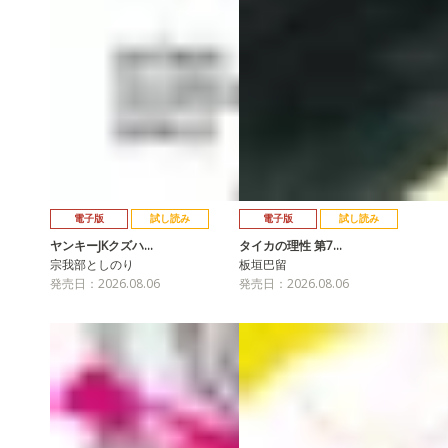
電子版
試し読み
電子版
試し読み
ヤンキーJKクズハ…
タイカの理性 第7…
宗我部としのり
板垣巴留
発売日：2026.08.06
発売日：2026.08.06