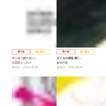
電子版
試し読み
電子版
試し読み
ヤンキーJKクズハ…
タイカの理性 第7…
宗我部としのり
板垣巴留
発売日：2026.08.06
発売日：2026.08.06