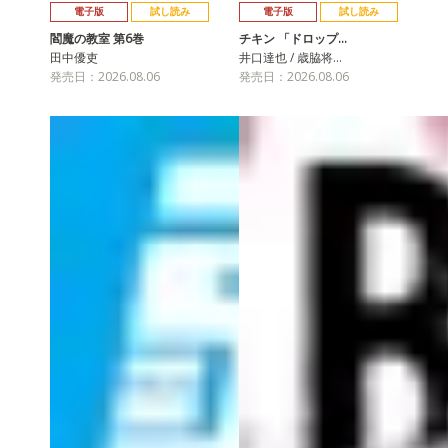
電子版
試し読み
電子版
試し読み
閻魔の教室 第6巻
チキン 「ドロップ…
田中優吏
井口達也 / 歳脇将…
発売日：2026.08.06
発売日：2026.08.06