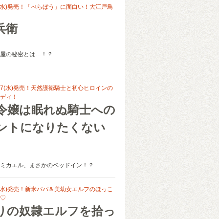
7(水)発売！「べらぼう」に面白い！大江戸鳥
兵衛
屋の秘密とは…！？
27(水)発売！天然護衛騎士と初心ヒロインの
ディ！
令嬢は眠れぬ騎士への
ントになりたくない
ミカエル、まさかのベッドイン！？
7(水)発売！新米パパ＆美幼女エルフのほっこ
♡
りの奴隷エルフを拾っ