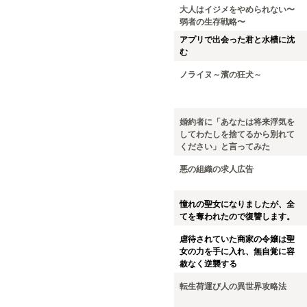
大人はイジメをやめられない〜
弱者の生存戦略〜
アプリで出会った君と水槽に沈
む
ノライヌ～濱の狂犬～
婚約者に「あなたは将来浮気を
してわたしを捨てるから別れて
ください」と言ってみた
悪の組織の求人広告
憧れの聖女になりましたが、全
てを奪われたので復讐します。
虐待されていた商家の令嬢は聖
女の力を手に入れ、無自覚に容
赦なく逆襲する
転生荷運び人の異世界攻略法