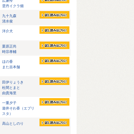
広兼怜
雲丹イクラ畑
九十九森
清水俊
洋介犬
栗原正尚
時宗孝輔
ほの香
また吉本舗
田伊りょうき
杜間とまと
由貴海里
一重夕子
遊井そわ香（エブリ
スタ）
高山としのり