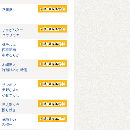
及川徹
じゃがバター
コウリカエ
橘テルエ
西根羽南
冬木るりか
木嶋隆太
許瑞峰/べに時雨
サンボン
天野なすの
小倉つくし
日之影ソラ
照り焼き
竜騎士07
次恒一