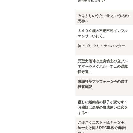
5時からヒロイン
みはぶりのうた ～影という名の
死神～
５６００歳の不老不死インフル
エンサーいわく。
神アプリ クリミナルハンター
元聖女候補は生臭坊主の金ヅル
です～やさぐれルーチェの退魔
怪奇譚～
無職独身アラフォー女子の異世
界奮闘記
優しい婚約者の様子が変です〜
お嬢様は黒髪の魔法使いに恋を
する〜
さほこクエスト～陰キャ女子、
紳士向け同人RPG世界で勇者に