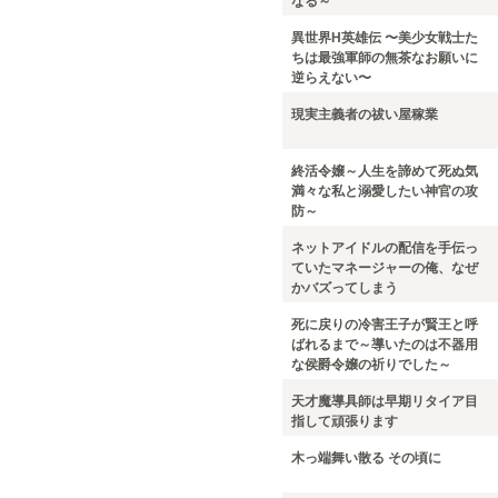
なる～
異世界H英雄伝 〜美少女戦士た
ちは最強軍師の無茶なお願いに
逆らえない〜
現実主義者の祓い屋稼業
終活令嬢～人生を諦めて死ぬ気
満々な私と溺愛したい神官の攻
防～
ネットアイドルの配信を手伝っ
ていたマネージャーの俺、なぜ
かバズってしまう
死に戻りの冷害王子が賢王と呼
ばれるまで～導いたのは不器用
な侯爵令嬢の祈りでした～
天才魔導具師は早期リタイア目
指して頑張ります
木っ端舞い散る その頃に