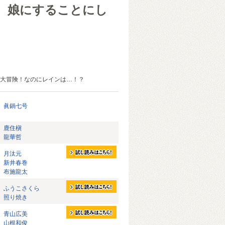
、娘にすることにし
大冒険！なのにレインは…！？
眞鍋七号
鹿住槇
龍華哲
月汰元
新井春巻
布施龍太
ふうこさくら
照り焼き
青山広美
山根和俊