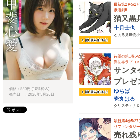
最新第2巻5/2
獣活劇!!
猫又黒
十月士也
とある見世物小
待望の第1巻5/
異世界ラブコメ
サンタ
プレゼ
価格：550円 (10%税込)
ゆちば
発売日 ：2026年5月26日
壱丸はる
クリスティナ＆
最新第4巻5/2
りファンタジー
売れ残