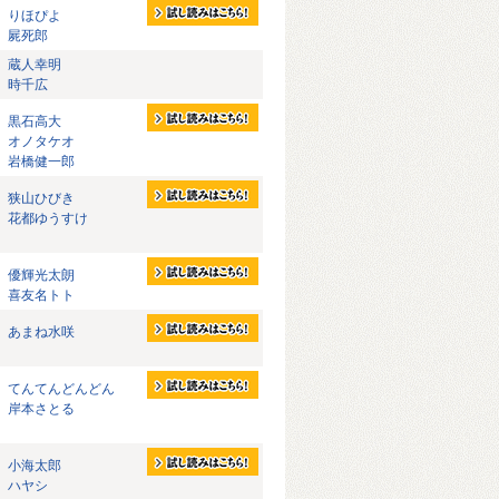
りほぴよ
屍死郎
蔵人幸明
時千広
黒石高大
オノタケオ
岩橋健一郎
狭山ひびき
花都ゆうすけ
優輝光太朗
喜友名トト
あまね水咲
てんてんどんどん
岸本さとる
小海太郎
ハヤシ