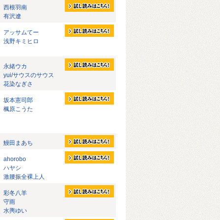
西根羽南
有沢遼
アッサムてー
浅野キミヒロ
永緒ウカ
yui/サウスのサウス
花染なぎさ
坂本憲司郎
楓原こうた
鰻田まあち
ahorobo
ハヤシ
激腰振全裸上人
彩冬八羊
守雨
水輿ゆい