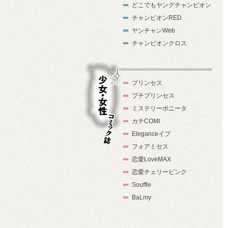
どこでもヤングチャンピオン
チャンピオンRED
ヤンチャンWeb
チャンピオンクロス
プリンセス
プチプリンセス
ミステリーボニータ
カチCOMI
Eleganceイブ
フォアミセス
少女・女性コ
恋愛LoveMAX
ミック誌
恋愛チェリーピンク
Souffle
BaLmy