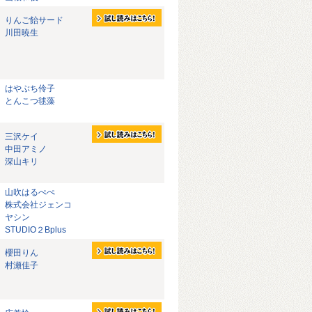
りんご飴サード
川田暁生
はやぶち伶子
とんこつ毬藻
三沢ケイ
中田アミノ
深山キリ
山吹はるぺぺ
株式会社ジェンコ
ヤシン
STUDIO２Bplus
櫻田りん
村瀬佳子