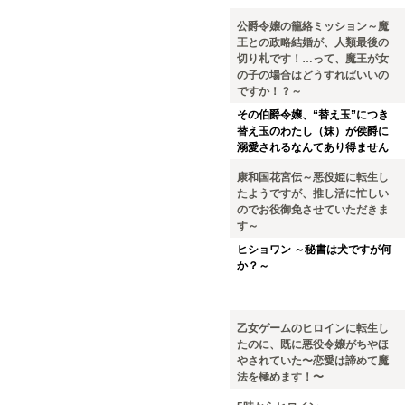
公爵令嬢の籠絡ミッション～魔
王との政略結婚が、人類最後の
切り札です！…って、魔王が女
の子の場合はどうすればいいの
ですか！？～
その伯爵令嬢、“替え玉”につき
替え玉のわたし（妹）が侯爵に
溺愛されるなんてあり得ません
康和国花宮伝～悪役姫に転生し
たようですが、推し活に忙しい
のでお役御免させていただきま
す～
ヒショワン ～秘書は犬ですが何
か？～
乙女ゲームのヒロインに転生し
たのに、既に悪役令嬢がちやほ
やされていた〜恋愛は諦めて魔
法を極めます！〜