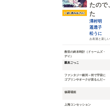
たので
た
澤村明
遥透子
松うに
お友達と楽しい
救世の終末時計（ドゥームズ・
デイ）
親友ごっこ
ファンタジー銀河～何で宇宙に
ゴブリンやオークが居るんだ～
修羅場姫
上海コンセッション