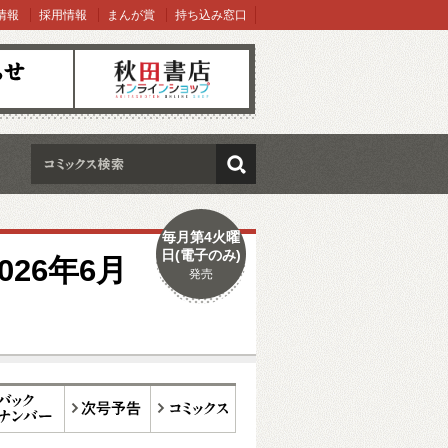
情報
採用情報
まんが賞
持ち込み窓口
オンラインショップ
検索
毎月第4火曜
日(電子のみ)
26年6月
発売
ックナンバー
次号予告
コミックス