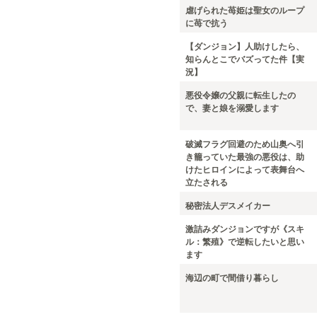
虐げられた苺姫は聖女のループ
に苺で抗う
【ダンジョン】人助けしたら、
知らんとこでバズってた件【実
況】
悪役令嬢の父親に転生したの
で、妻と娘を溺愛します
破滅フラグ回避のため山奥へ引
き籠っていた最強の悪役は、助
けたヒロインによって表舞台へ
立たされる
秘密法人デスメイカー
激詰みダンジョンですが《スキ
ル：繁殖》で逆転したいと思い
ます
海辺の町で間借り暮らし