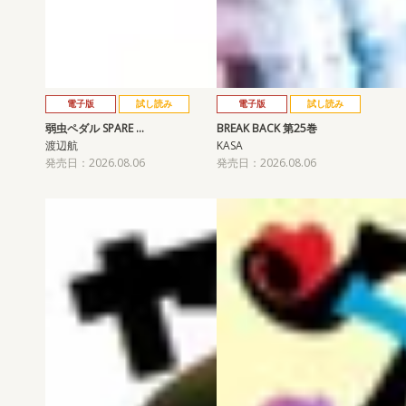
電子版
試し読み
電子版
試し読み
弱虫ペダル SPARE …
BREAK BACK 第25巻
渡辺航
KASA
発売日：2026.08.06
発売日：2026.08.06