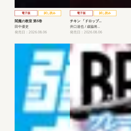
電子版
試し読み
電子版
試し読み
閻魔の教室 第6巻
チキン 「ドロップ…
田中優吏
井口達也 / 歳脇将…
発売日：2026.08.06
発売日：2026.08.06