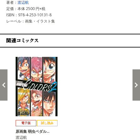
著者：
渡辺航
定価：本体 2500 円+税
ISBN：978-4-253-10131-8
レーベル：画集・イラスト集
関連コミックス
戻る
進む
電子版
試し読み
原画集 弱虫ペダル…
渡辺航