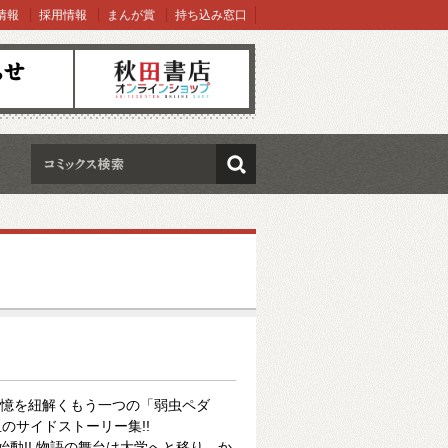
情報
採用情報
まんが賞
持ち込み窓口
オンラインショップ
検索
記憶を紐解くもう一つの「弱虫ペダ
のサイドストーリー集!!
動!! 物語の舞台は大学へと移り、か