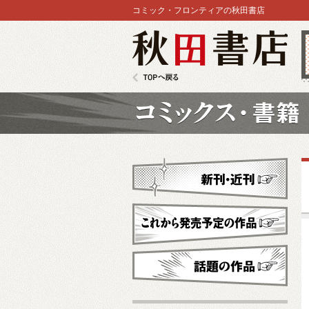
コミック・フロンティアの秋田書店
秋田書店
TOPへ戻る
コミックス
新刊・近刊
これから発売予定
話題の作品