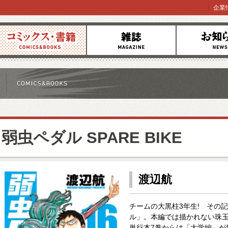
企業
コミックス
雑誌
お知らせ
弱虫ペダル SPARE BIKE
渡辺航
チームの大黒柱3年生! その
ル」。本編では描かれない珠玉
単行本7巻からは「大学編」が始