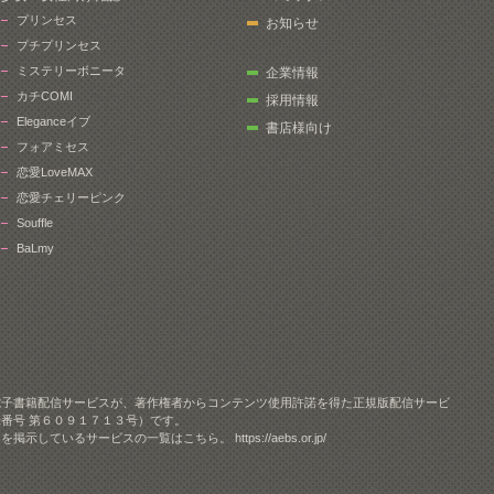
プリンセス
お知らせ
プチプリンセス
ミステリーボニータ
企業情報
カチCOMI
採用情報
Eleganceイブ
書店様向け
フォアミセス
恋愛LoveMAX
恋愛チェリーピンク
Souffle
BaLmy
電子書籍配信サービスが、著作権者からコンテンツ使用許諾を得た正規版配信サービ
番号 第６０９１７１３号）です。
クを掲示しているサービスの一覧はこちら。
https://aebs.or.jp/