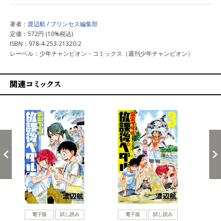
著者：
渡辺航
/
プリンセス編集部
定価：572円 (10%税込)
ISBN：978-4-253-21320-2
レーベル：少年チャンピオン・コミックス（週刊少年チャンピオン）
関連コミックス
戻る
進む
電子版
試し読み
電子版
試し読み