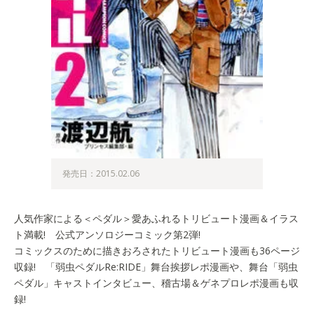
発売日：2015.02.06
人気作家による＜ペダル＞愛あふれるトリビュート漫画＆イラス
ト満載! 公式アンソロジーコミック第2弾!
コミックスのために描きおろされたトリビュート漫画も36ページ
収録! 「弱虫ペダルRe:RIDE」舞台挨拶レポ漫画や、舞台「弱虫
ペダル」キャストインタビュー、稽古場＆ゲネプロレポ漫画も収
録!