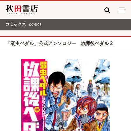
秋田書店
コミックス COMICS
「弱虫ペダル」公式アンソロジー 放課後ペダル 2