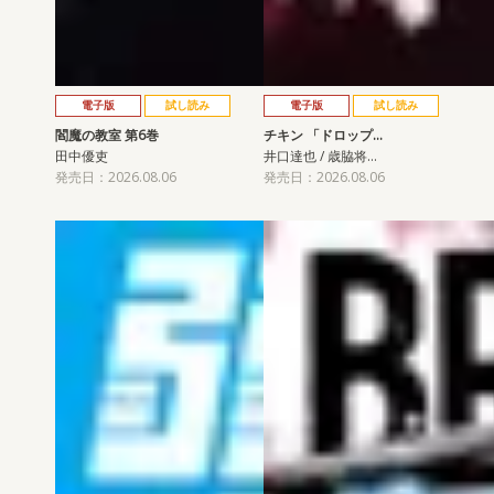
電子版
試し読み
電子版
試し読み
閻魔の教室 第6巻
チキン 「ドロップ…
田中優吏
井口達也 / 歳脇将…
発売日：2026.08.06
発売日：2026.08.06