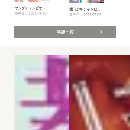
ヤングチャンピオ…
チャ
週刊少年チャンピ…
発売日：2026.08.10
発売
発売日：2026.08.06
雑誌一覧