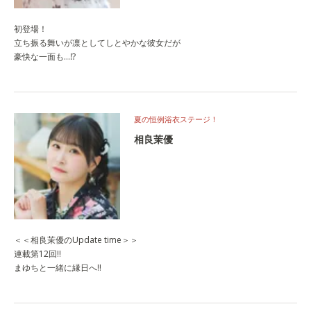
初登場！
立ち振る舞いが凛としてしとやかな彼女だが
豪快な一面も…⁉
夏の恒例浴衣ステージ！
相良茉優
＜＜相良茉優のUpdate time＞＞
連載第12回‼
まゆちと一緒に縁日へ!!