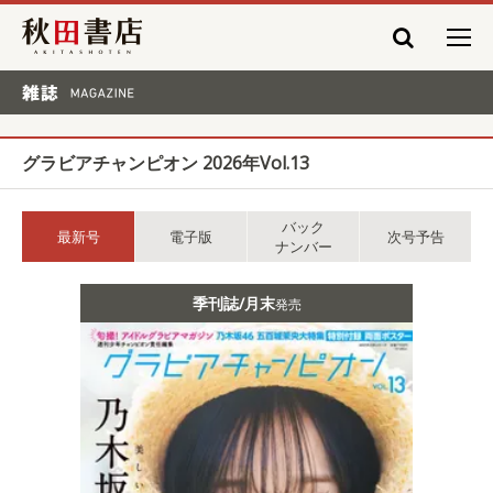
秋田書店
雑誌 MAGAZINE
グラビアチャンピオン 2026年Vol.13
バック
最新号
電子版
次号予告
ナンバー
季刊誌/月末
発売