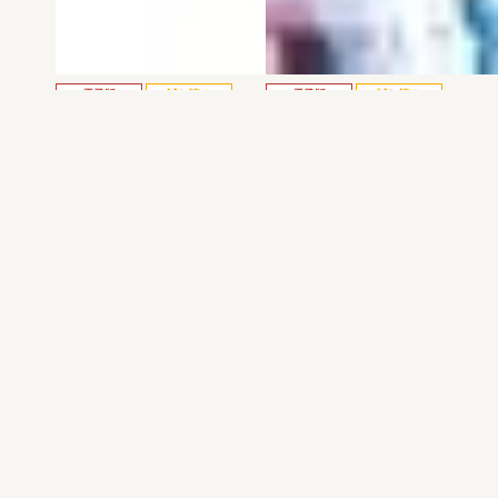
電子版
試し読み
電子版
試し読み
弱虫ペダル SPARE …
BREAK BACK 第25巻
渡辺航
KASA
発売日：2026.08.06
発売日：2026.08.06