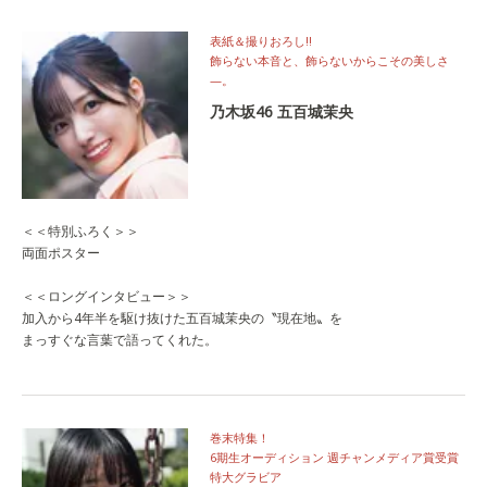
表紙＆撮りおろし‼
飾らない本音と、飾らないからこその美しさ
—。
乃木坂46 五百城茉央
＜＜特別ふろく＞＞
両面ポスター
＜＜ロングインタビュー＞＞
加入から4年半を駆け抜けた五百城茉央の〝現在地〟を
まっすぐな言葉で語ってくれた。
巻末特集！
6期生オーディション 週チャンメディア賞受賞
特大グラビア