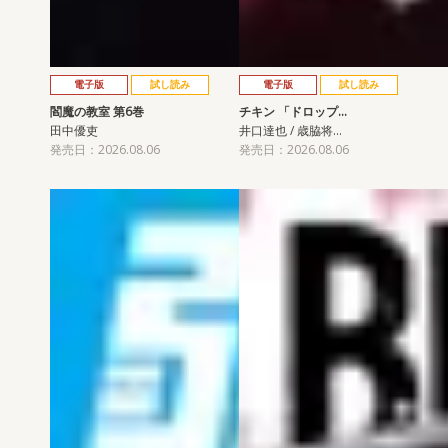
電子版
試し読み
電子版
試し読み
閻魔の教室 第6巻
チキン 「ドロップ…
田中優吏
井口達也 / 歳脇将…
発売日：2026.08.06
発売日：2026.08.06