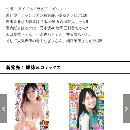
旬撮！ アイドルグラビアマガジン
週刊少年チャンピオン編集部が贈るグラビア誌!!
表紙＆巻頭大特集は乃木坂46 五百城茉央ちゃん!!
裏表紙を飾るのは、乃木坂46 増田三莉音ちゃん‼
沢口愛華ちゃん、小森香乃ちゃん、林美希ちゃん。
そして人気声優の青山なぎささん、相良茉優さんが登場!!
新発売！雑誌&コミックス