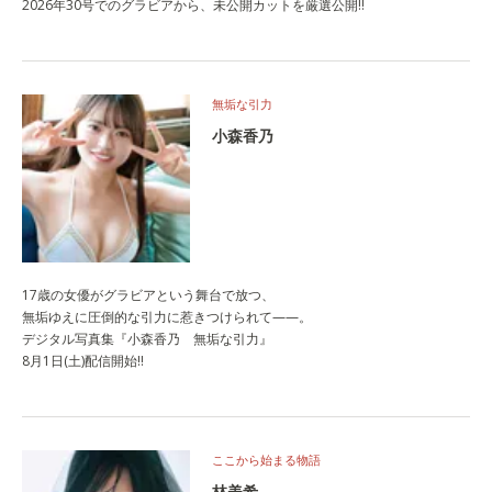
2026年30号でのグラビアから、未公開カットを厳選公開!!
無垢な引力
小森香乃
17歳の女優がグラビアという舞台で放つ、
無垢ゆえに圧倒的な引力に惹きつけられて——。
デジタル写真集『小森香乃 無垢な引力』
8月1日(土)配信開始!!
ここから始まる物語
林美希