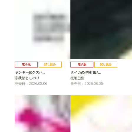
電子版
試し読み
電子版
試し読み
ヤンキーJKクズハ…
タイカの理性 第7…
宗我部としのり
板垣巴留
発売日：2026.08.06
発売日：2026.08.06