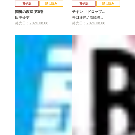
電子版
試し読み
電子版
試し読み
閻魔の教室 第6巻
チキン 「ドロップ…
田中優吏
井口達也 / 歳脇将…
発売日：2026.08.06
発売日：2026.08.06