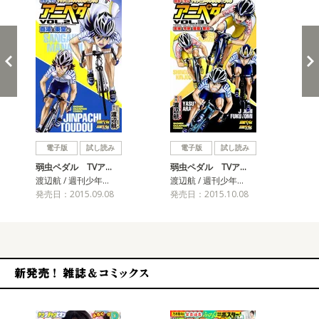
戻る
進む
電子版
試し読み
電子版
試し読み
弱虫ペダル TVア…
弱虫ペダル TVア…
弱
渡辺航 / 週刊少年…
渡辺航 / 週刊少年…
渡辺
発売日：2015.09.08
発売日：2015.10.08
発売
新発売！雑誌&コミックス