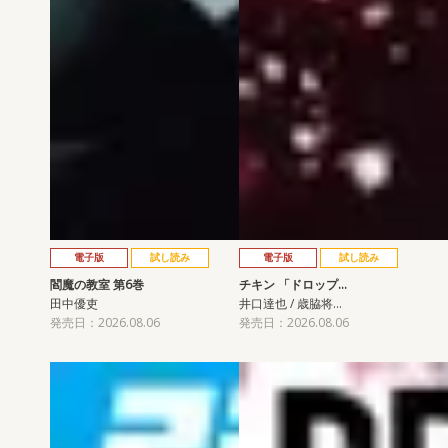
電子版
試し読み
電子版
試し読み
閻魔の教室 第6巻
チキン 「ドロップ…
田中優吏
井口達也 / 歳脇将…
発売日：2026.08.06
発売日：2026.08.06