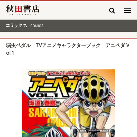
秋田書店
コミックス COMICS
弱虫ペダル TVアニメキャラクターブック アニペダ V
ol.1