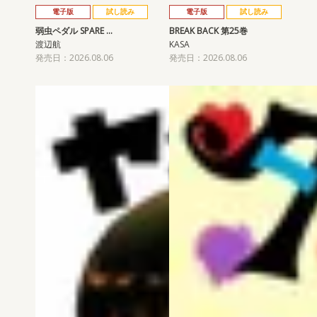
電子版
試し読み
電子版
試し読み
弱虫ペダル SPARE …
BREAK BACK 第25巻
渡辺航
KASA
発売日：2026.08.06
発売日：2026.08.06