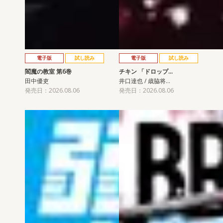
電子版
試し読み
電子版
試し読み
閻魔の教室 第6巻
チキン 「ドロップ…
田中優吏
井口達也 / 歳脇将…
発売日：2026.08.06
発売日：2026.08.06