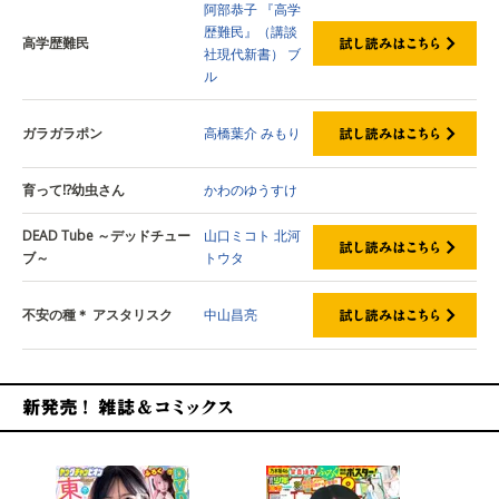
阿部恭子 『高学
歴難民』（講談
高学歴難民
社現代新書）
ブ
ル
ガラガラポン
高橋葉介
みもり
育って⁉幼虫さん
かわのゆうすけ
DEAD Tube ～デッドチュー
山口ミコト
北河
ブ～
トウタ
不安の種＊ アスタリスク
中山昌亮
新発売！雑誌&コミックス