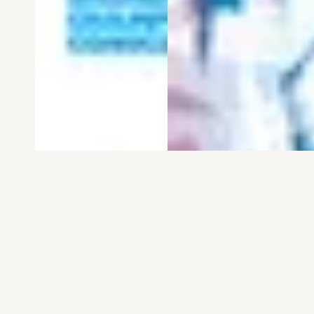
電子版
試し読み
電子版
試し読み
弱虫ペダル SPARE …
BREAK BACK 第25巻
渡辺航
KASA
発売日：2026.08.06
発売日：2026.08.06