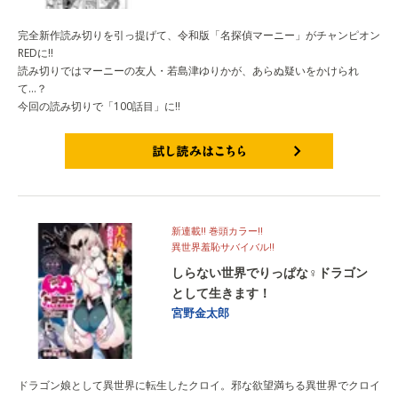
完全新作読み切りを引っ提げて、令和版「名探偵マーニー」がチャンピオン
REDに!!
読み切りではマーニーの友人・若島津ゆりかが、あらぬ疑いをかけられ
て…？
今回の読み切りで「100話目」に!!
試し読みはこちら
新連載!! 巻頭カラー!!
異世界羞恥サバイバル!!
しらない世界でりっぱな♀ドラゴン
として生きます！
宮野金太郎
ドラゴン娘として異世界に転生したクロイ。邪な欲望満ちる異世界でクロイ