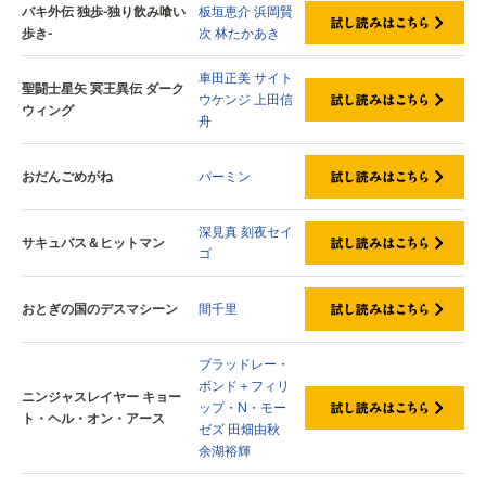
バキ外伝 独歩-独り飲み喰い
板垣恵介
浜岡賢
歩き-
次
林たかあき
車田正美
サイト
聖闘士星矢 冥王異伝 ダーク
ウケンジ
上田信
ウィング
舟
おだんごめがね
パーミン
深見真
刻夜セイ
サキュバス＆ヒットマン
ゴ
おとぎの国のデスマシーン
間千里
ブラッドレー・
ボンド＋フィリ
ニンジャスレイヤー キョー
ップ・N・モー
ト・ヘル・オン・アース
ゼズ
田畑由秋
余湖裕輝