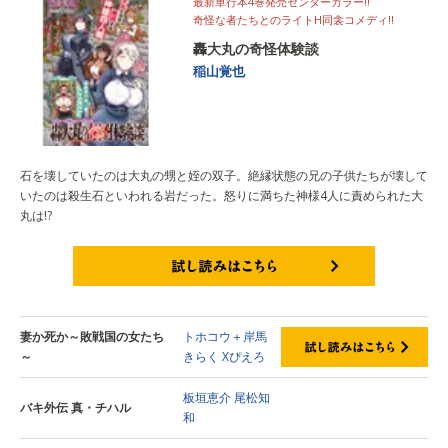
最新単行本4巻発売センターカラー!!
奇怪な者たちとのライトH同衾コメディ!!
轟大丸の奇怪体験談
稲山覚也
石を壊していたのは大丸の甥と姪の双子。絶縁状態の兄の子供たちが壊して
いたのは殺生石といわれる岩だった。怒りに満ちた神様4人に責められた大
丸は!?
試し読みはこちら
妻か死か～敗戦国の女たち
トホコウ＋岸馬
～
きらく
Xぴえろ
板垣恵介
尾松知
バキ外伝 真・チハル
和