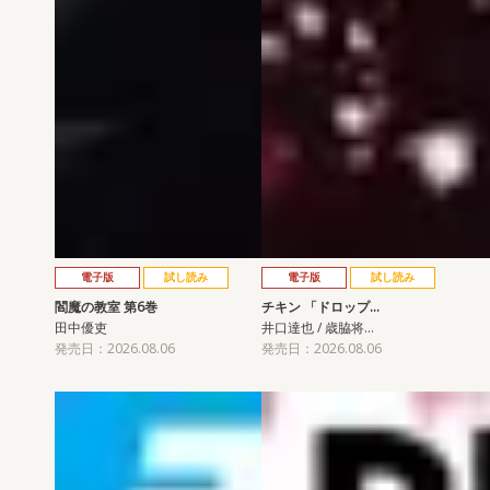
電子版
試し読み
電子版
試し読み
閻魔の教室 第6巻
チキン 「ドロップ…
田中優吏
井口達也 / 歳脇将…
発売日：2026.08.06
発売日：2026.08.06