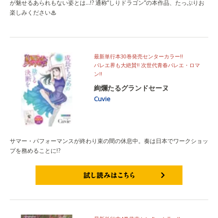
が魅せるあられもない姿とは…!? 通称”しりドラゴン”の本作品、たっぷりお
楽しみください♨
最新単行本30巻発売センターカラー!!
バレエ界も大絶賛!! 次世代青春バレエ・ロマ
ン!!
絢爛たるグランドセーヌ
Cuvie
サマー・パフォーマンスが終わり束の間の休息中。奏は日本でワークショッ
プを務めることに!?
試し読みはこちら