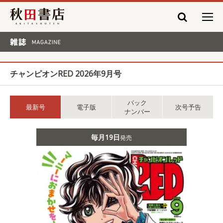
秋田書店
雑誌 MAGAZINE
チャンピオンRED 2026年9月号
バック
最新号
電子版
次号予告
ナンバー
毎月19日
発売