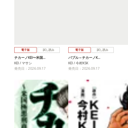
電子版
試し読み
電子版
試し読み
チカーノKEI〜米国…
バブル～チカーノK…
KEI / マサシ
KEI / 今村KSK
発売日：2026.09.17
発売日：2026.09.17