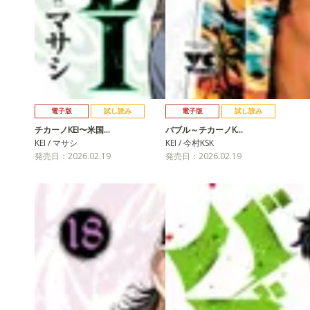
電子版
試し読み
電子版
試し読み
チカーノKEI〜米国…
バブル～チカーノK…
KEI / マサシ
KEI / 今村KSK
発売日：2026.02.19
発売日：2026.02.19