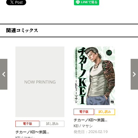
関連コミックス
戻る
進む
電子版
試し読み
チカーノKEI〜米国…
チカ
電子版
試し読み
KEI / マサシ
KE
発売日：2026.02.19
発売
チカーノKEI〜米国…
KEI / マサシ