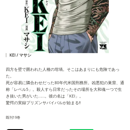
KEI / マサシ
四方を壁で囲われた人種の坩堝。そこはあまりにも危険であっ
た。
死が容易に隣合わせだった80年代米国刑務所。凶悪犯の巣窟、通
称「レベル5」。殺人すら日常だったその場所を大和魂一つで生
き抜いた男がいた……。彼の名は「KEI」。
驚愕の実録プリズンサバイバルが始まる!!
既刊19巻