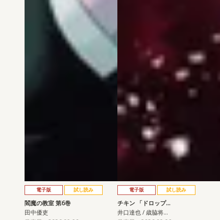
電子版
試し読み
電子版
試し読み
閻魔の教室 第6巻
チキン 「ドロップ…
田中優吏
井口達也 / 歳脇将…