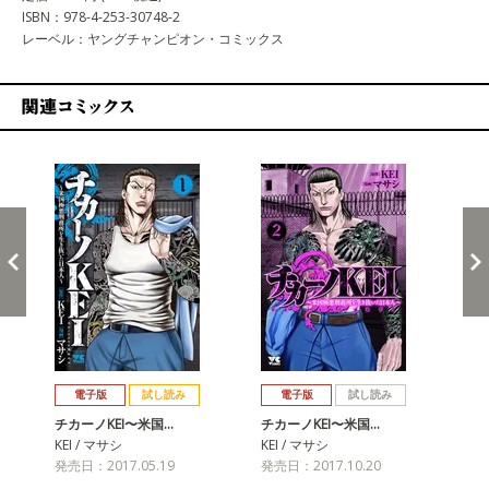
ISBN：978-4-253-30748-2
レーベル：ヤングチャンピオン・コミックス
関連コミックス
戻る
進む
電子版
試し読み
電子版
試し読み
チカーノKEI〜米国…
チカーノKEI〜米国…
チカ
KEI / マサシ
KEI / マサシ
KE
発売日：2017.05.19
発売日：2017.10.20
発売