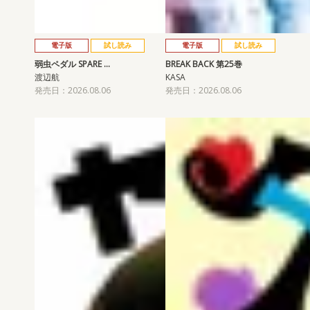
電子版
試し読み
電子版
試し読み
弱虫ペダル SPARE …
BREAK BACK 第25巻
渡辺航
KASA
発売日：2026.08.06
発売日：2026.08.06