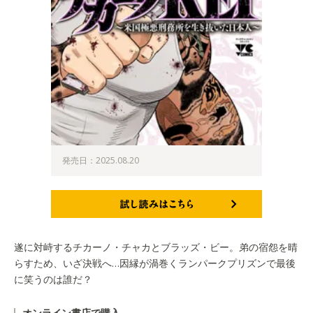
発売日：2025.08.20
試し読みはこちら
遂に対峙するチカーノ・チャカとブラッズ・ビー。弟の宿怨を晴
らすため、いざ決戦へ…因縁が渦巻くランパークプリズンで最後
に笑うのは誰だ？
オンライン書店で購入