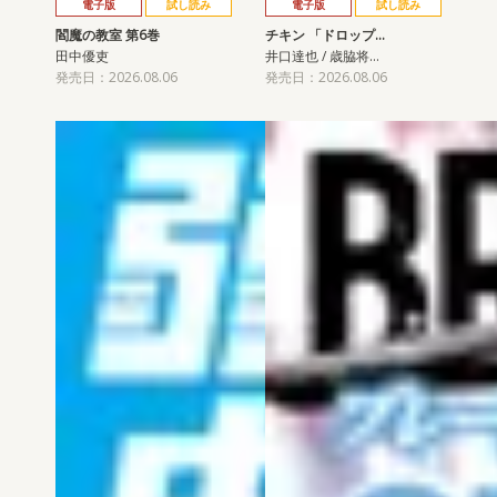
電子版
試し読み
電子版
試し読み
閻魔の教室 第6巻
チキン 「ドロップ…
田中優吏
井口達也 / 歳脇将…
発売日：2026.08.06
発売日：2026.08.06