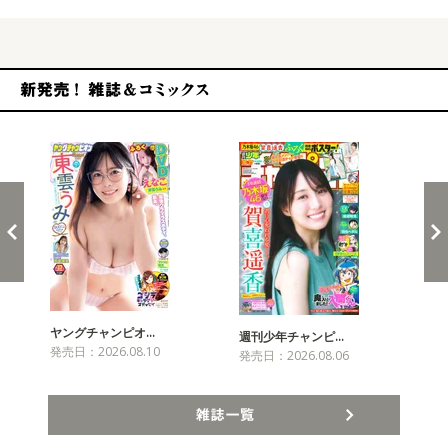
新発売！雑誌&コミックス
ヤングチャンピオ…
チャ
週刊少年チャンピ…
発売日：2026.08.10
発売
発売日：2026.08.06
雑誌一覧