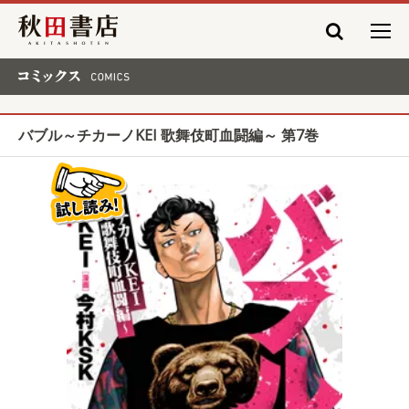
秋田書店
コミックス COMICS
バブル～チカーノKEI 歌舞伎町血闘編～ 第7巻