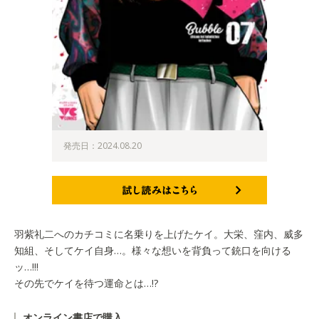
発売日：2024.08.20
試し読みはこちら
羽紫礼二へのカチコミに名乗りを上げたケイ。大栄、窪内、威多
知組、そしてケイ自身…。様々な想いを背負って銃口を向ける
ッ…!!!
その先でケイを待つ運命とは…!?
オンライン書店で購入