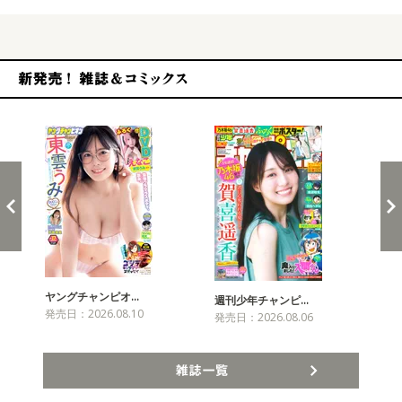
新発売！雑誌&コミックス
ヤングチャンピオ…
チャ
週刊少年チャンピ…
発売日：2026.08.10
発売
発売日：2026.08.06
雑誌一覧