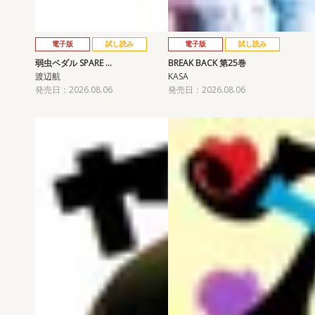
電子版
試し読み
電子版
試し読み
弱虫ペダル SPARE …
BREAK BACK 第25巻
渡辺航
KASA
発売日：2026.08.06
発売日：2026.08.06