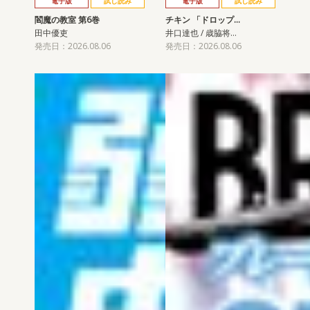
電子版
試し読み
電子版
試し読み
閻魔の教室 第6巻
チキン 「ドロップ…
田中優吏
井口達也 / 歳脇将…
発売日：2026.08.06
発売日：2026.08.06