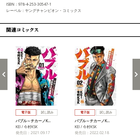
ISBN：978-4-253-30547-1
レーベル：ヤングチャンピオン・コミックス
関連コミックス
戻る
進む
電子版
試し読み
電子版
試し読み
バブル～チカーノK…
バブル～チカーノK…
バ
KEI / 今村KSK
KEI / 今村KSK
KEI
発売日：2021.09.17
発売日：2022.02.18
発売