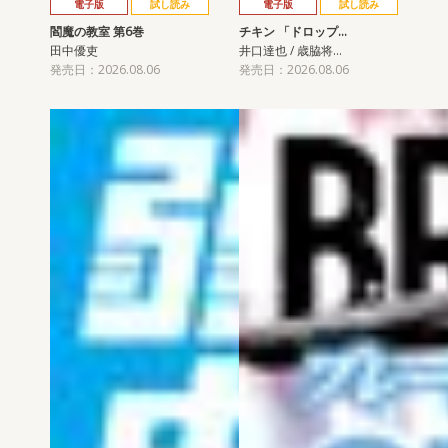
電子版
試し読み
電子版
試し読み
閻魔の教室 第6巻
チキン 「ドロップ…
田中優吏
井口達也 / 歳脇将…
発売日：2026.08.06
発売日：2026.08.06