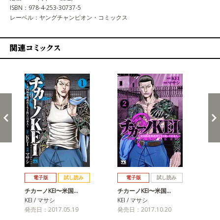
ISBN：978-4-253-30737-5
レーベル：ヤングチャンピオン・コミックス
関連コミックス
戻る
進む
電子版
試し読み
電子版
試し読み
チカーノKEI〜米国…
チカーノKEI〜米国…
チカ
KEI / マサシ
KEI / マサシ
KE
発売日：2017.05.19
発売日：2017.10.20
発売