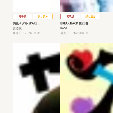
電子版
試し読み
電子版
試し読み
弱虫ペダル SPARE …
BREAK BACK 第25巻
渡辺航
KASA
発売日：2026.08.06
発売日：2026.08.06