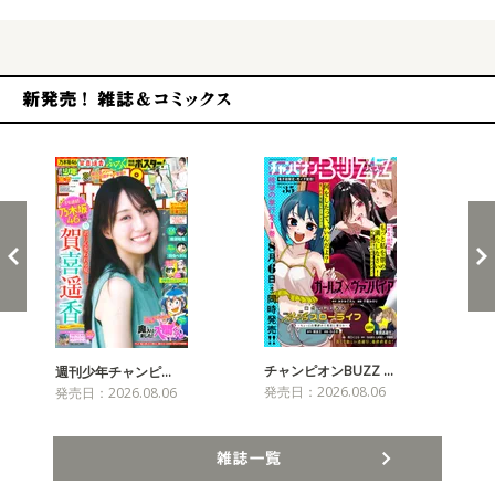
新発売！雑誌&コミックス
チャンピオンBUZZ …
週刊少年チャンピ…
月
発売日：2026.08.06
発売日：2026.08.06
発売
雑誌一覧