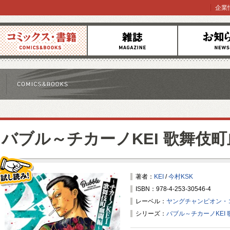
企業
コミックス
雑誌
お知らせ
バブル～チカーノKEI 歌舞伎
著者：
KEI
/
今村KSK
ISBN：978-4-253-30546-4
試し読み！
レーベル：
ヤングチャンピオン・
シリーズ：
バブル～チカーノKEI