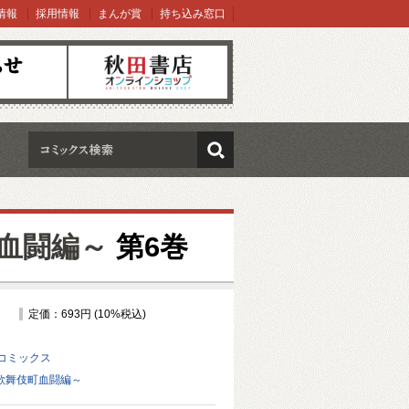
情報
採用情報
まんが賞
持ち込み窓口
オンラインショップ
検索
町血闘編～
第6巻
定価：693円 (10%税込)
コミックス
 歌舞伎町血闘編～