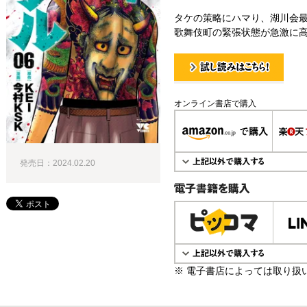
タケの策略にハマり、湖川会
歌舞伎町の緊張状態が急激に
試し読み！
オンライン書店で購入
発売日：2024.02.20
電子書籍で購入
※ 電子書店によっては取り扱