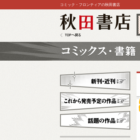
コミック・フロンティアの秋田書店
秋田書店
TOPへ戻る
コミックス
新刊・近刊
これから発売予定
話題の作品