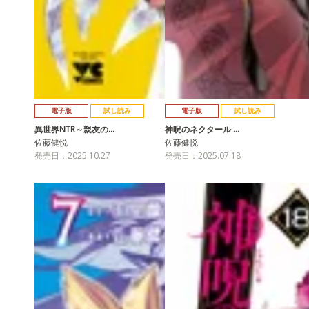
電子版
試し読み
電子版
試し読み
異世界NTR～親友の…
神呪のネクタール …
佐藤健悦
佐藤健悦
発売日：2025.10.27
発売日：2025.07.18