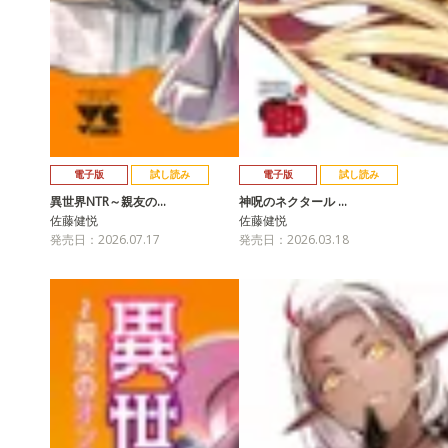
電子版
試し読み
電子版
試し読み
異世界NTR～親友の…
神呪のネクタール …
佐藤健悦
佐藤健悦
発売日：2026.07.17
発売日：2026.03.18