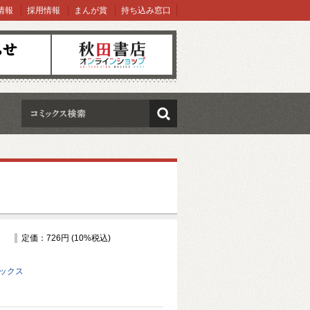
情報
採用情報
まんが賞
持ち込み窓口
オンラインショップ
検索
定価：726円 (10%税込)
ミックス