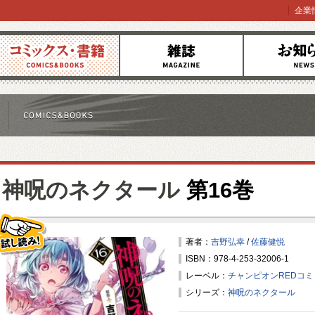
企業
コミックス
雑誌
お知らせ
神呪のネクタール
第16巻
著者：
吉野弘幸
/
佐藤健悦
ISBN：978-4-253-32006-1
試し読み！
レーベル：
チャンピオンREDコ
シリーズ：
神呪のネクタール