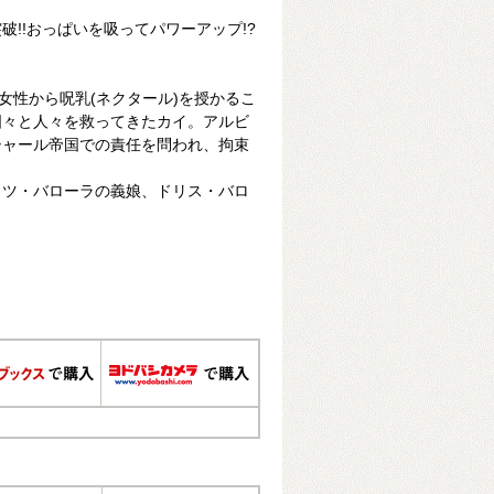
突破!!おっぱいを吸ってパワーアップ!?
！
女性から呪乳(ネクタール)を授かるこ
国々と人々を救ってきたカイ。アルビ
シャール帝国での責任を問われ、拘束
ッツ・バローラの義娘、ドリス・バロ