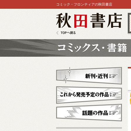
コミック・フロンティアの秋田書店
秋田書店
TOPへ戻る
コミックス
新刊・近刊
これから発売予定
話題の作品