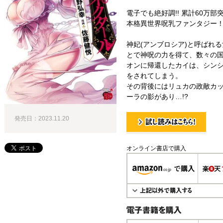
電子でも絶好調!! 累計60万部
本格異世界呪乳ファンタジー
神妃(アンブロシア)と呼ばれる
とで神呪の力を得て、数々の
オンに帰還したカイは、シン
をされてしまう。
その背後にはリュカの政敵カ
ーラの影があり…!?
発売日：2023.11.20
試し読み！
オンライン書店で購入
電子書籍で購入