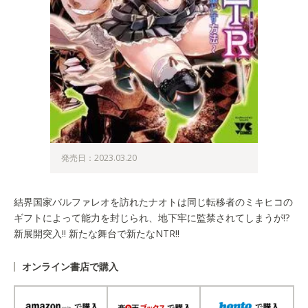
発売日：2023.03.20
結界国家バルファレオを訪れたナオトは同じ転移者のミキヒコの
ギフトによって能力を封じられ、地下牢に監禁されてしまうが!?
新展開突入!! 新たな舞台で新たなNTR!!
オンライン書店で購入