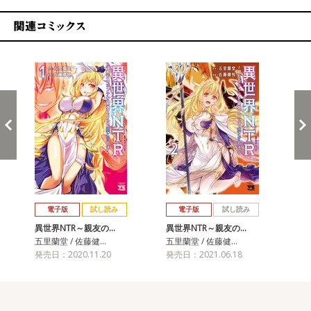
関連コミックス
戻る
進む
電子版
試し読み
電子版
試し読み
異世界NTR～親友の…
異世界NTR～親友の…
異
五里蘭堂 / 佐藤健…
五里蘭堂 / 佐藤健…
五里
発売日：2020.11.20
発売日：2021.06.18
発売