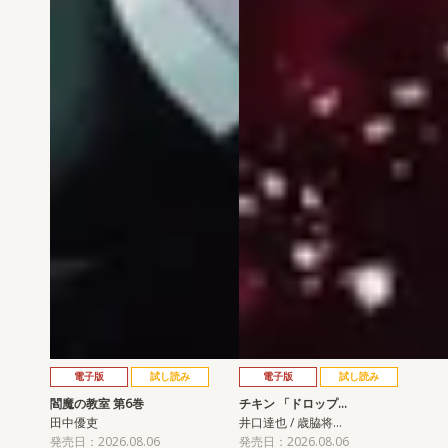
電子版
試し読み
電子版
試し読み
閻魔の教室 第6巻
チキン 「ドロップ…
田中優吏
井口達也 / 歳脇将…
発売日：2026.08.06
発売日：2026.08.06