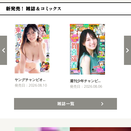
新発売！雑誌&コミックス
ヤングチャンピオ…
チャ
週刊少年チャンピ…
発売日：2026.08.10
発売
発売日：2026.08.06
雑誌一覧