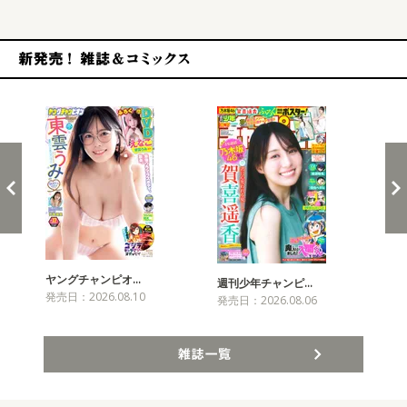
新発売！雑誌&コミックス
ヤングチャンピオ…
チャ
週刊少年チャンピ…
発売日：2026.08.10
発売
発売日：2026.08.06
雑誌一覧