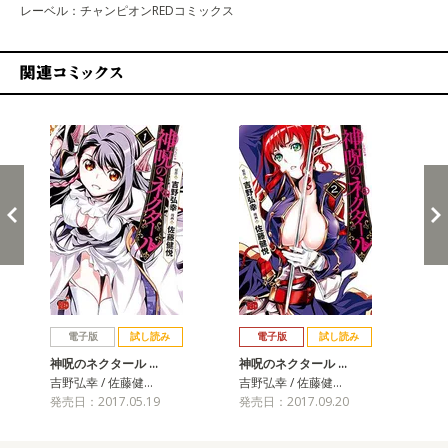
レーベル：チャンピオンREDコミックス
関連コミックス
戻る
進む
電子版
試し読み
電子版
試し読み
神呪のネクタール …
神呪のネクタール …
神
吉野弘幸 / 佐藤健…
吉野弘幸 / 佐藤健…
吉野
発売日：2017.05.19
発売日：2017.09.20
発売