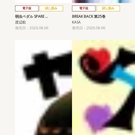
電子版
試し読み
電子版
試し読み
弱虫ペダル SPARE …
BREAK BACK 第25巻
渡辺航
KASA
発売日：2026.08.06
発売日：2026.08.06