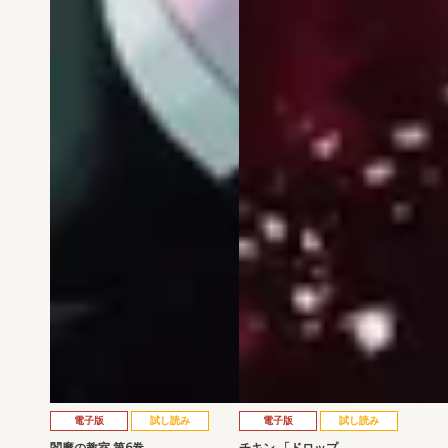
電子版
試し読み
電子版
試し読み
閻魔の教室 第6巻
チキン 「ドロップ…