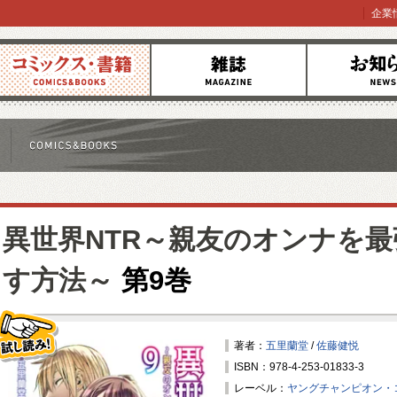
企業
コミックス
雑誌
お知らせ
異世界NTR～親友のオンナを
す方法～
第9巻
著者：
五里蘭堂
/
佐藤健悦
ISBN：978-4-253-01833-3
試し読み！
レーベル：
ヤングチャンピオン・