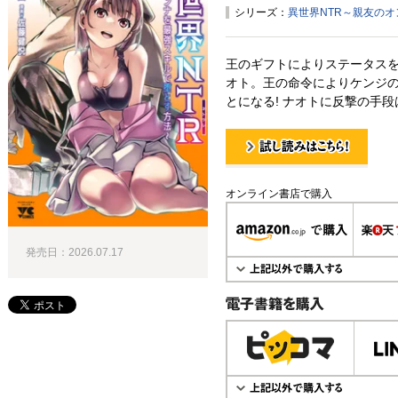
シリーズ：
異世界NTR～親友の
王のギフトによりステータス
オト。王の命令によりケンジ
とになる! ナオトに反撃の手段
試し読み！
オンライン書店で購入
発売日：2026.07.17
電子書籍で購入