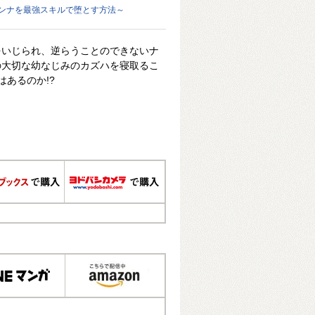
オンナを最強スキルで堕とす方法～
をいじられ、逆らうことのできないナ
の大切な幼なじみのカズハを寝取るこ
はあるのか!?