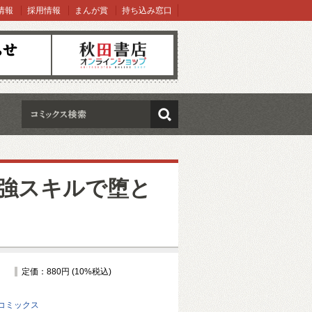
情報
採用情報
まんが賞
持ち込み窓口
オンラインショップ
検索
最強スキルで堕と
定価：880円 (10%税込)
コミックス