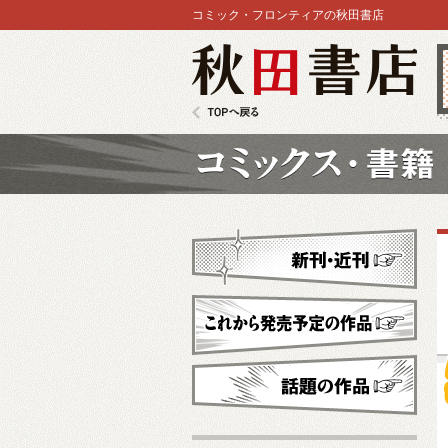
コミック・フロンティアの秋田書店
秋田書店
TOPへ戻る
コミックス
新刊・近刊
これから発売予定
話題の作品