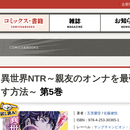
企業
コミックス
雑誌
お知らせ
異世界NTR～親友のオンナを
す方法～
第5巻
著者：
五里蘭堂
/
佐藤健悦
ISBN：978-4-253-30365-1
試し読み！
レーベル：
ヤングチャンピオン・