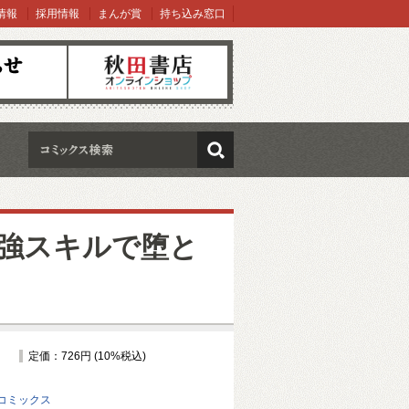
情報
採用情報
まんが賞
持ち込み窓口
オンラインショップ
検索
最強スキルで堕と
定価：726円 (10%税込)
コミックス