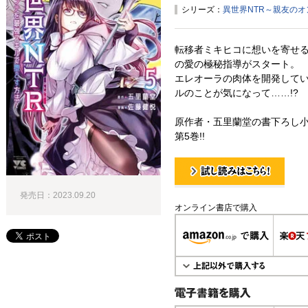
シリーズ：
異世界NTR～親友の
転移者ミキヒコに想いを寄せ
の愛の極秘指導がスタート。
エレオーラの肉体を開発してい
ルのことが気になって……!?
原作者・五里蘭堂の書下ろし
第5巻!!
試し読み！
発売日：2023.09.20
オンライン書店で購入
電子書籍で購入