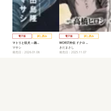
電子版
試し読み
電子版
試し読み
マトリと狂犬 ―路…
WORST外伝 ドクロ …
マサシ
きだまさし
発売日：2026.01.08
発売日：2025.11.07