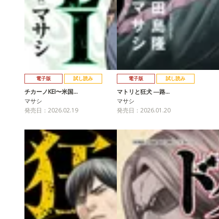
電子版
試し読み
電子版
試し読み
チカーノKEI〜米国…
マトリと狂犬 ―路…
マサシ
マサシ
発売日：2026.02.19
発売日：2026.01.20