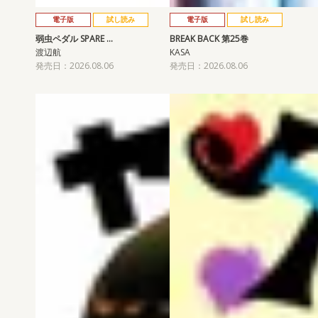
電子版
試し読み
電子版
試し読み
弱虫ペダル SPARE …
BREAK BACK 第25巻
渡辺航
KASA
発売日：2026.08.06
発売日：2026.08.06