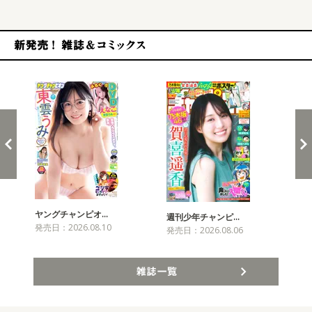
新発売！雑誌&コミックス
ヤングチャンピオ…
チャ
週刊少年チャンピ…
発売日：2026.08.10
発売
発売日：2026.08.06
雑誌一覧