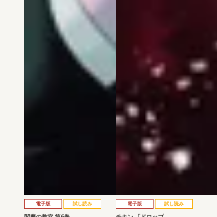
電子版
試し読み
電子版
試し読み
閻魔の教室 第6巻
チキン 「ドロップ…