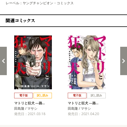
レーベル：ヤングチャンピオン・コミックス
関連コミックス
戻る
進む
電子版
試し読み
電子版
試し読み
マトリと狂犬 ―路…
マトリと狂犬 ―路…
マ
田島隆 / マサシ
田島隆 / マサシ
田島
発売日：2021.03.18
発売日：2021.04.20
発売