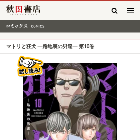
秋田書店
コミックス COMICS
マトリと狂犬 ―路地裏の男達― 第10巻