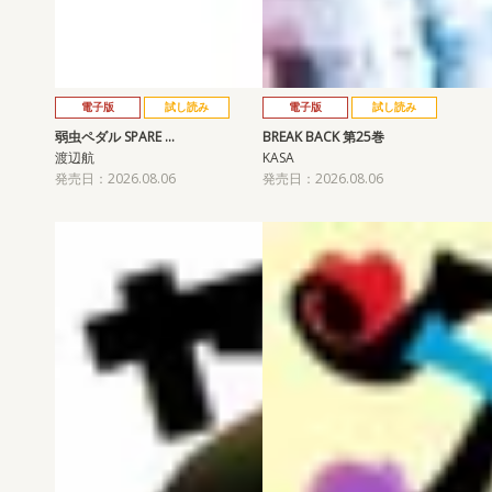
電子版
試し読み
電子版
試し読み
弱虫ペダル SPARE …
BREAK BACK 第25巻
渡辺航
KASA
発売日：2026.08.06
発売日：2026.08.06