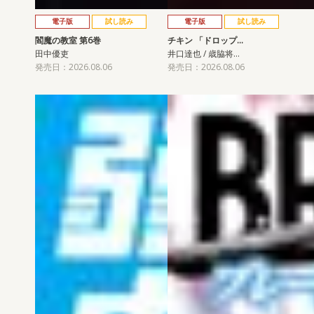
電子版
試し読み
電子版
試し読み
閻魔の教室 第6巻
チキン 「ドロップ…
田中優吏
井口達也 / 歳脇将…
発売日：2026.08.06
発売日：2026.08.06