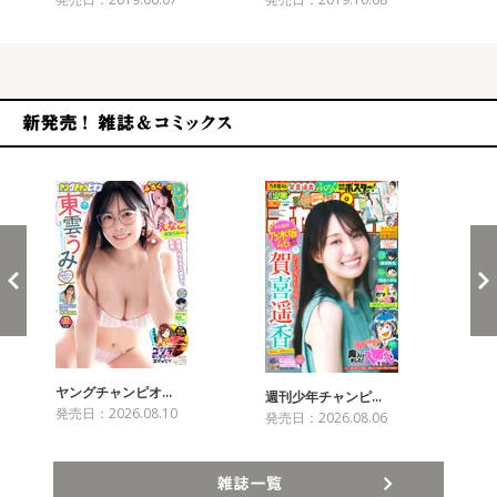
新発売！雑誌&コミックス
ヤングチャンピオ…
チャ
週刊少年チャンピ…
発売日：2026.08.10
発売
発売日：2026.08.06