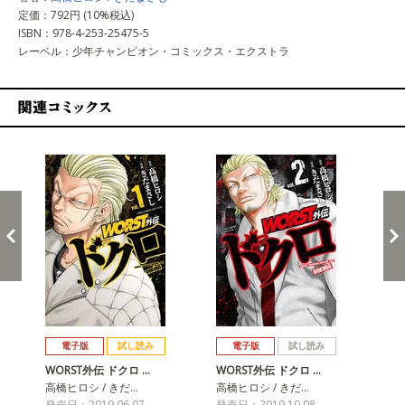
定価：792円 (10%税込)
ISBN：978-4-253-25475-5
レーベル：少年チャンピオン・コミックス・エクストラ
関連コミックス
戻る
進む
電子版
試し読み
電子版
試し読み
WORST外伝 ドクロ …
WORST外伝 ドクロ …
WO
高橋ヒロシ / きだ…
高橋ヒロシ / きだ…
高橋
発売日：2019.06.07
発売日：2019.10.08
発売