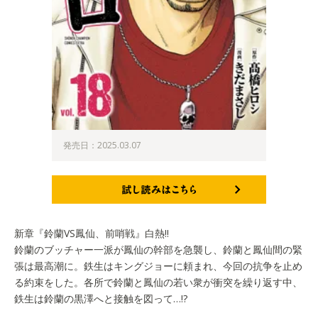
発売日：2025.03.07
試し読みはこちら
新章『鈴蘭VS鳳仙、前哨戦』白熱!!
鈴蘭のブッチャー一派が鳳仙の幹部を急襲し、鈴蘭と鳳仙間の緊
張は最高潮に。鉄生はキングジョーに頼まれ、今回の抗争を止め
る約束をした。各所で鈴蘭と鳳仙の若い衆が衝突を繰り返す中、
鉄生は鈴蘭の黒澤へと接触を図って…!?