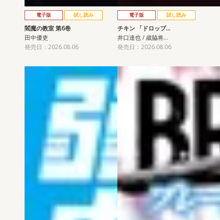
電子版
試し読み
電子版
試し読み
閻魔の教室 第6巻
チキン 「ドロップ…
田中優吏
井口達也 / 歳脇将…
発売日：2026.08.06
発売日：2026.08.06