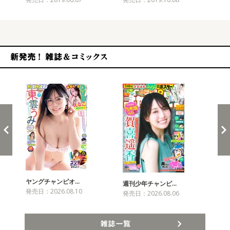
新発売！雑誌&コミックス
ヤングチャンピオ…
チャ
週刊少年チャンピ…
発売日：2026.08.10
発売
発売日：2026.08.06