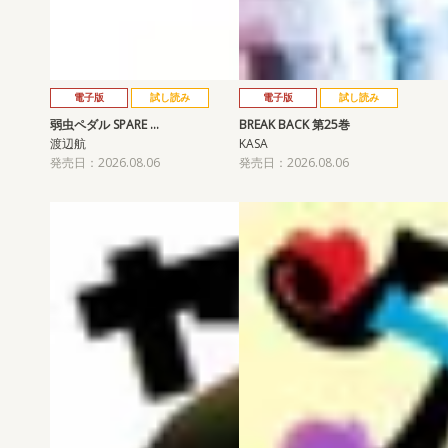
電子版
試し読み
電子版
試し読み
弱虫ペダル SPARE …
BREAK BACK 第25巻
渡辺航
KASA
発売日：2026.08.06
発売日：2026.08.06