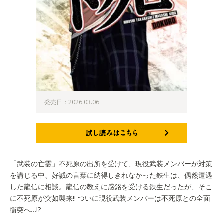
発売日：2026.03.06
試し読みはこちら
「武装の亡霊」不死原の出所を受けて、現役武装メンバーが対策
を講じる中、好誠の言葉に納得しきれなかった鉄生は、偶然遭遇
した龍信に相談。龍信の教えに感銘を受ける鉄生だったが、そこ
に不死原が突如襲来!! ついに現役武装メンバーは不死原との全面
衝突へ…!?