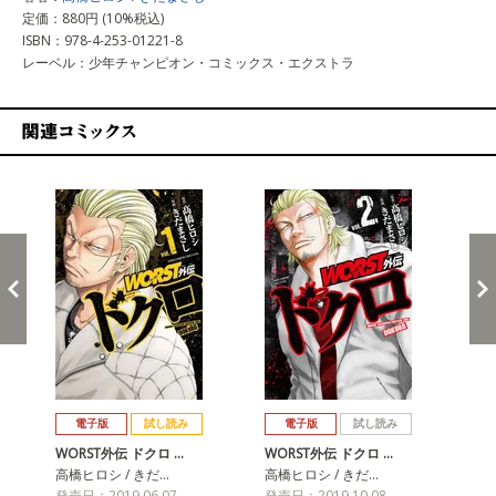
定価：880円 (10%税込)
ISBN：978-4-253-01221-8
レーベル：少年チャンピオン・コミックス・エクストラ
関連コミックス
戻る
進む
電子版
試し読み
電子版
試し読み
WORST外伝 ドクロ …
WORST外伝 ドクロ …
WO
高橋ヒロシ / きだ…
高橋ヒロシ / きだ…
高橋
発売日：2019.06.07
発売日：2019.10.08
発売