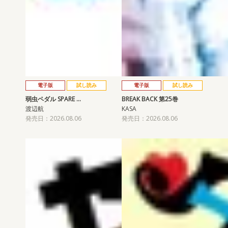
電子版
試し読み
電子版
試し読み
弱虫ペダル SPARE …
BREAK BACK 第25巻
渡辺航
KASA
発売日：2026.08.06
発売日：2026.08.06