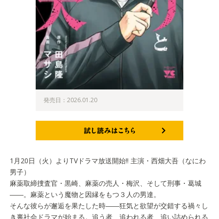
発売日：2026.01.20
試し読みはこちら
1月20日（火）よりTVドラマ放送開始!! 主演・西畑大吾（なにわ
男子）
麻薬取締捜査官・黒崎、麻薬の売人・梅沢、そして刑事・葛城
――。麻薬という魔物と因縁をもつ３人の男達。
そんな彼らが邂逅を果たした時――狂気と欲望が交錯する禍々し
き裏社会ドラマが始まる。追う者、追われる者、追い詰められる