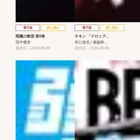
電子版
試し読み
電子版
試し読み
閻魔の教室 第6巻
チキン 「ドロップ…
田中優吏
井口達也 / 歳脇将…
発売日：2026.08.06
発売日：2026.08.06