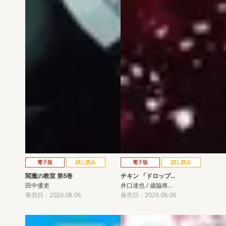
電子版
試し読み
電子版
試し読み
閻魔の教室 第6巻
チキン 「ドロップ…
田中優吏
井口達也 / 歳脇将…
発売日：2026.08.06
発売日：2026.08.06