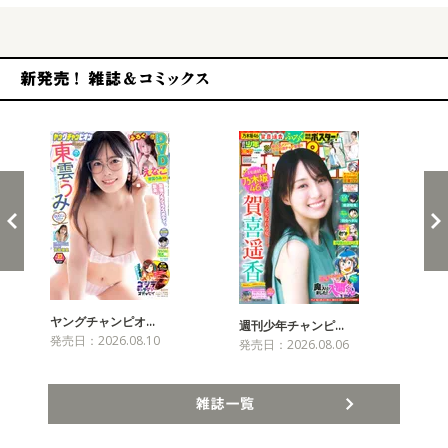
新発売！雑誌&コミックス
ヤングチャンピオ…
チャ
週刊少年チャンピ…
発売日：2026.08.10
発売
発売日：2026.08.06
雑誌一覧