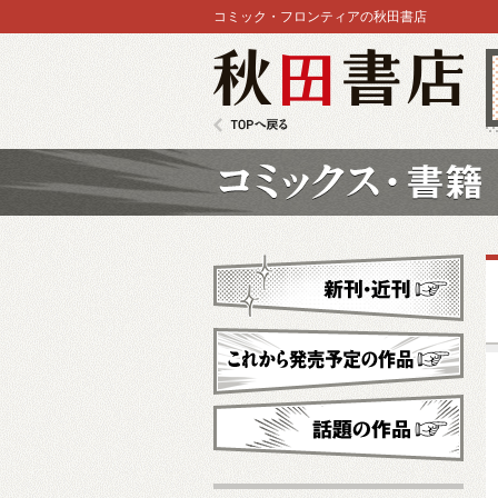
コミック・フロンティアの秋田書店
秋田書店
TOPへ戻る
コミックス
新刊・近刊
これから発売予定
話題の作品