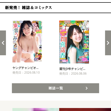
新発売！雑誌&コミックス
ヤングチャンピオ…
チャ
週刊少年チャンピ…
発売日：2026.08.10
発売
発売日：2026.08.06
雑誌一覧