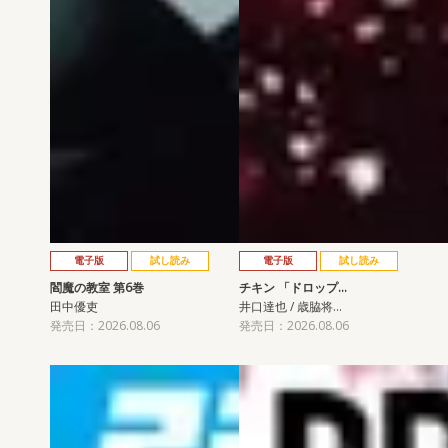
電子版
試し読み
電子版
試し読み
閻魔の教室 第6巻
チキン 「ドロップ…
田中優吏
井口達也 / 歳脇将…
発売日：2026.08.06
発売日：2026.08.06