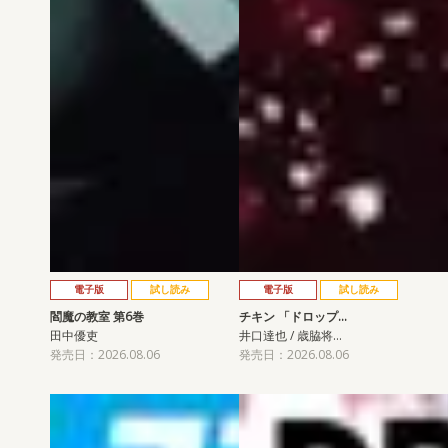
電子版
試し読み
電子版
試し読み
閻魔の教室 第6巻
チキン 「ドロップ…
田中優吏
井口達也 / 歳脇将…
発売日：2026.08.06
発売日：2026.08.06