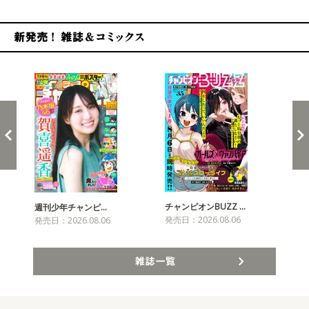
新発売！雑誌&コミックス
チャンピオンBUZZ …
プリ
週刊少年チャンピ…
発売日：2026.08.06
発売
発売日：2026.08.06
雑誌一覧