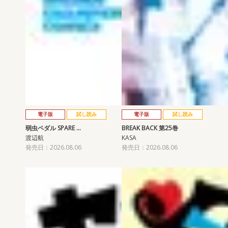
電子版
試し読み
電子版
試し読み
弱虫ペダル SPARE …
BREAK BACK 第25巻
渡辺航
KASA
発売日：2026.08.06
発売日：2026.08.06