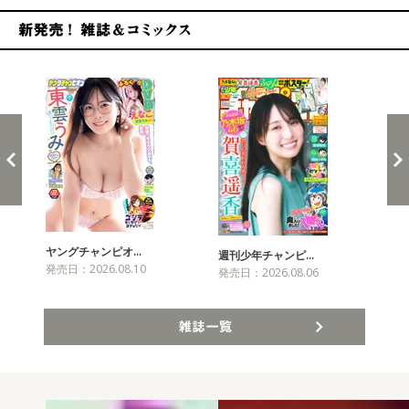
新発売！雑誌&コミックス
ヤングチャンピオ…
チャ
週刊少年チャンピ…
発売日：2026.08.10
発売
発売日：2026.08.06
雑誌一覧