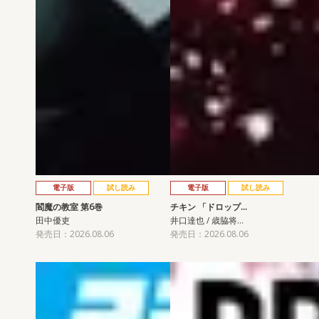
電子版
試し読み
電子版
試し読み
閻魔の教室 第6巻
チキン 「ドロップ…
田中優吏
井口達也 / 歳脇将…
発売日：2026.08.06
発売日：2026.08.06