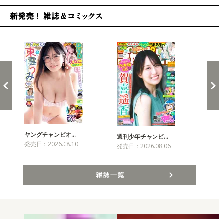
新発売！雑誌&コミックス
ヤングチャンピオ…
チャ
週刊少年チャンピ…
発売日：2026.08.10
発売
発売日：2026.08.06
雑誌一覧