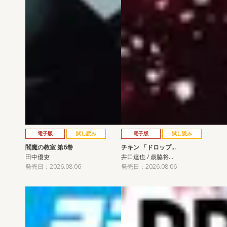
電子版
試し読み
電子版
試し読み
閻魔の教室 第6巻
チキン 「ドロップ…
田中優吏
井口達也 / 歳脇将…
発売日：2026.08.06
発売日：2026.08.06