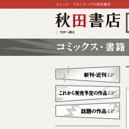
コミック・フロンティアの秋田書店
秋田書店
TOPへ戻る
コミックス
新刊・近刊
これから発売予定
話題の作品