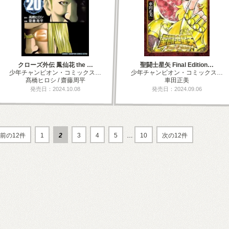
クローズ外伝 鳳仙花 the …
聖闘士星矢 Final Edition…
少年チャンピオン・コミックス…
少年チャンピオン・コミックス…
髙橋ヒロシ / 齋藤周平
車田正美
発売日：2024.10.08
発売日：2024.09.06
前の12件
1
2
3
4
5
…
10
次の12件