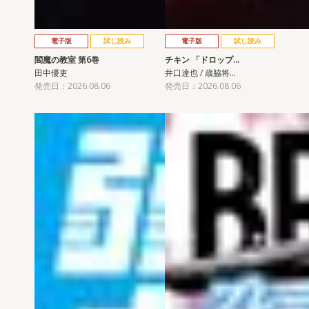
電子版
試し読み
電子版
試し読み
閻魔の教室 第6巻
チキン 「ドロップ…
田中優吏
井口達也 / 歳脇将…
発売日：2026.08.06
発売日：2026.08.06