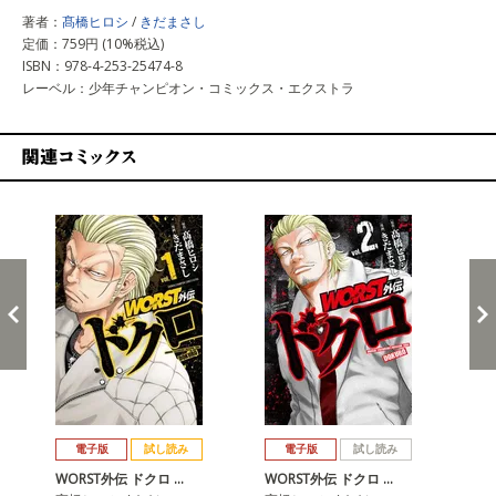
著者：
髙橋ヒロシ
/
きだまさし
定価：759円 (10%税込)
ISBN：978-4-253-25474-8
レーベル：少年チャンピオン・コミックス・エクストラ
関連コミックス
戻る
進む
電子版
試し読み
電子版
試し読み
WORST外伝 ドクロ …
WORST外伝 ドクロ …
WO