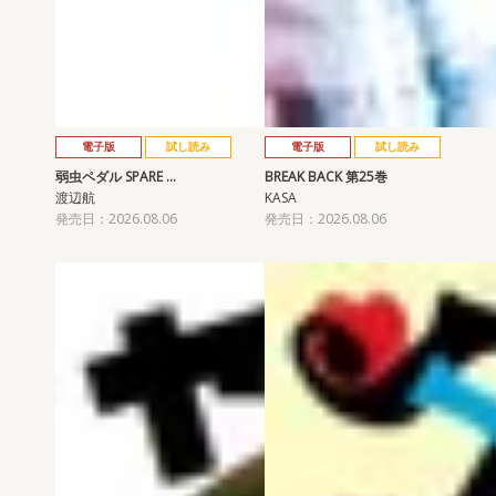
電子版
試し読み
電子版
試し読み
弱虫ペダル SPARE …
BREAK BACK 第25巻
渡辺航
KASA
発売日：2026.08.06
発売日：2026.08.06