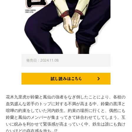
発売日：2024.11.08
試し読みはこちら
花木九里虎が鈴蘭と鳳仙の強者をなぎ倒したことにより、各校の
血気盛んな若手のトップに対する不満が高まる中、鈴蘭の黒澤と
喧嘩の約束をしていた河内鉄生。約束の場所に行くと、偶然にも
鈴蘭と鳳仙のメンバーが集まってきて鉢合わせてしてしまう。互
いに睨みを利かせて緊張感が高まっていく中、鉄生は誰にも負け
ないほどの存在感を放ち…!?