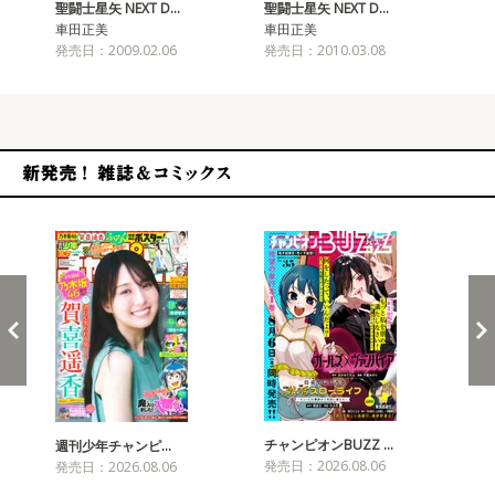
聖闘士星矢 NEXT D…
聖闘士星矢 NEXT D…
聖闘
車田正美
車田正美
車
発売日：2009.02.06
発売日：2010.03.08
発売
新発売！雑誌&コミックス
チャンピオンBUZZ …
プリ
週刊少年チャンピ…
発売日：2026.08.06
発売
発売日：2026.08.06