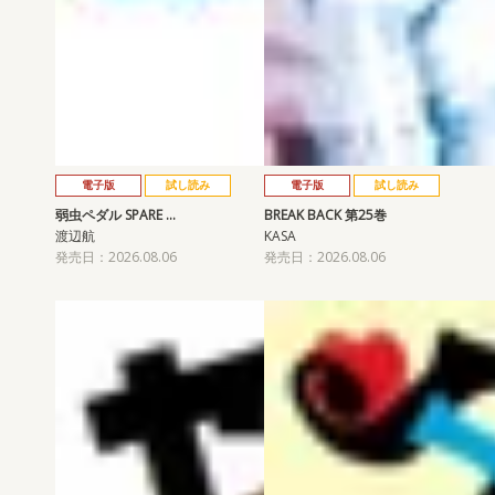
電子版
試し読み
電子版
試し読み
弱虫ペダル SPARE …
BREAK BACK 第25巻
渡辺航
KASA
発売日：2026.08.06
発売日：2026.08.06