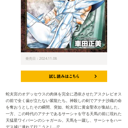
発売日：2024.11.08
試し読みはこちら
蛇夫宮のオデッセウスの肉体を完全に憑依させたアスクレピオス
の前で全く歯が立たない紫龍たち。神殺しの剣でアテナ沙織の命
を奪おうとしたその瞬間、突如、蛇夫宮に黄金聖衣が集結した。
一方、この時代のアテナであるサーシャを守る天馬の前に現れた
天猛星ワイバーンのシャガール。天馬を一蹴し、サーシャをハー
デス城に連れて行こうとし…!?