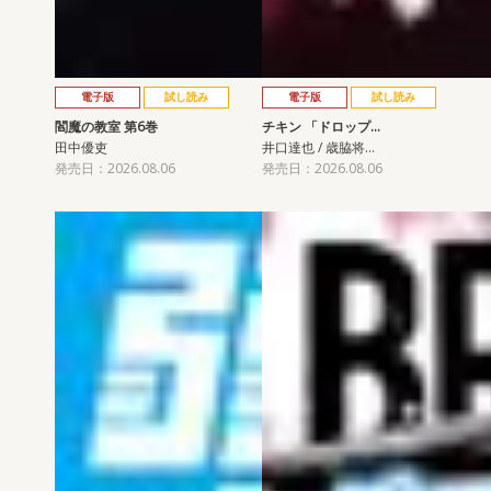
電子版
試し読み
電子版
試し読み
閻魔の教室 第6巻
チキン 「ドロップ…
田中優吏
井口達也 / 歳脇将…
発売日：2026.08.06
発売日：2026.08.06