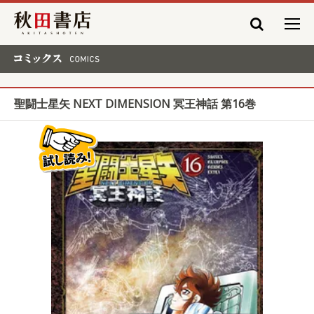
秋田書店
コミックス COMICS
聖闘士星矢 NEXT DIMENSION 冥王神話 第16巻